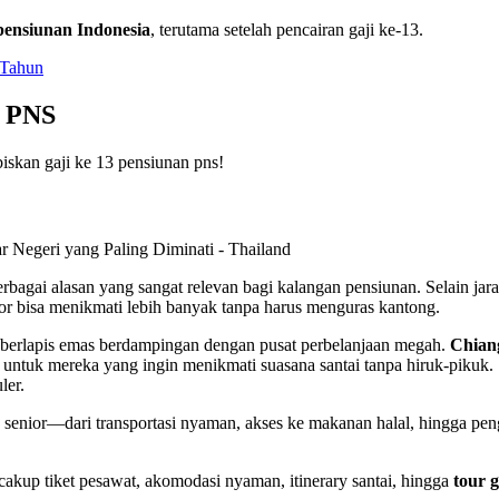
h pensiunan Indonesia
, terutama setelah pencairan gaji ke-13.
 Tahun
n PNS
biskan gaji ke 13 pensiunan pns!
 berbagai alasan yang sangat relevan bagi kalangan pensiunan. Selain j
or bisa menikmati lebih banyak tanpa harus menguras kantong.
erlapis emas berdampingan dengan pusat perbelanjaan megah.
Chian
ntuk mereka yang ingin menikmati suasana santai tanpa hiruk-pikuk. 
ler.
an senior—dari transportasi nyaman, akses ke makanan halal, hingga p
akup tiket pesawat, akomodasi nyaman, itinerary santai, hingga
tour 