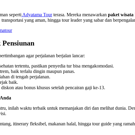
man seperti
Adyatama Tour
terasa. Mereka menawarkan
paket wisata
n, transportasi yang aman, hingga tour leader yang sabar dan berpengal
matour
k Pensiunan
ertimbangan agar perjalanan berjalan lancar:
sehatan tertentu, pastikan penyedia tur bisa mengakomodasi.
trem, baik terlalu dingin maupun panas.
lahan di tengah perjalanan.
ejak baik.
iskon atau bonus khusus setelah pencairan gaji ke-13.
 Anda
ustru, inilah waktu terbaik untuk memanjakan diri dan melihat dunia. 
isi.
tang, itinerary fleksibel, makanan halal, hingga tour guide yang ram