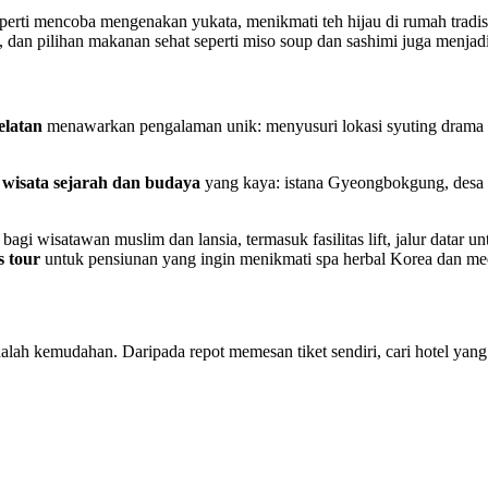
ti mencoba mengenakan yukata, menikmati teh hijau di rumah tradision
 dan pilihan makanan sehat seperti miso soup dan sashimi juga menjadi
elatan
menawarkan pengalaman unik: menyusuri lokasi syuting drama K
n
wisata sejarah dan budaya
yang kaya: istana Gyeongbokgung, desa 
bagi wisatawan muslim dan lansia, termasuk fasilitas lift, jalur datar
s tour
untuk pensiunan yang ingin menikmati spa herbal Korea dan med
lah kemudahan. Daripada repot memesan tiket sendiri, cari hotel yang