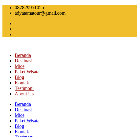
Skip
087829951055
to
adyatamatour@gmail.com
content
Beranda
Destinasi
Mice
Paket Wisata
Blog
Kontak
Testimoni
About Us
Beranda
Destinasi
Mice
Paket Wisata
Blog
Kontak