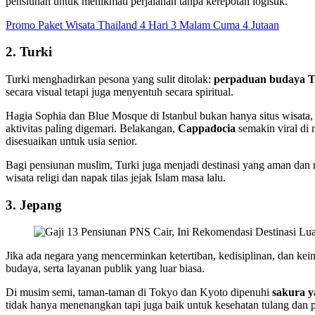
pensiunan untuk menikmati perjalanan tanpa kerepotan logistik.
Promo Paket Wisata Thailand 4 Hari 3 Malam Cuma 4 Jutaan
2. Turki
Turki menghadirkan pesona yang sulit ditolak:
perpaduan budaya T
secara visual tetapi juga menyentuh secara spiritual.
Hagia Sophia dan Blue Mosque di Istanbul bukan hanya situs wisata, 
aktivitas paling digemari. Belakangan,
Cappadocia
semakin viral di
disesuaikan untuk usia senior.
Bagi pensiunan muslim, Turki juga menjadi destinasi yang aman da
wisata religi dan napak tilas jejak Islam masa lalu.
3. Jepang
Jika ada negara yang mencerminkan ketertiban, kedisiplinan, dan k
budaya, serta layanan publik yang luar biasa.
Di musim semi, taman-taman di Tokyo dan Kyoto dipenuhi
sakura y
tidak hanya menenangkan tapi juga baik untuk kesehatan tulang dan 