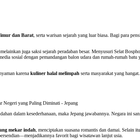
imur dan Barat
, serta warisan sejarah yang luar biasa. Bagi para p
melainkan juga saksi sejarah peradaban besar. Menyusuri Selat Bospho
 media sosial dengan pemandangan balon udara dan rumah-rumah batu y
n nyaman karena
kuliner halal melimpah
serta masyarakat yang hangat.
eindahan dalam kesederhanaan, maka Jepang jawabannya. Negara ini sa
ang mekar indah
, menciptakan suasana romantis dan damai. Selain it
persendian—menjadikannya favorit bagi wisatawan lanjut usia.