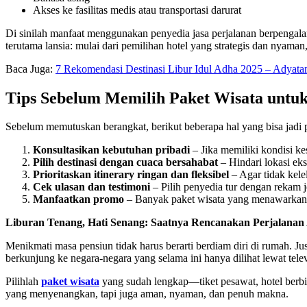
Akses ke fasilitas medis atau transportasi darurat
Di sinilah manfaat menggunakan penyedia jasa perjalanan berpengala
terutama lansia: mulai dari pemilihan hotel yang strategis dan nyama
Baca Juga:
7 Rekomendasi Destinasi Libur Idul Adha 2025 – Adyata
Tips Sebelum Memilih Paket Wisata untu
Sebelum memutuskan berangkat, berikut beberapa hal yang bisa jadi p
Konsultasikan kebutuhan pribadi
– Jika memiliki kondisi ke
Pilih destinasi dengan cuaca bersahabat
– Hindari lokasi eks
Prioritaskan itinerary ringan dan fleksibel
– Agar tidak kele
Cek ulasan dan testimoni
– Pilih penyedia tur dengan rekam j
Manfaatkan promo
– Banyak paket wisata yang menawarkan d
Liburan Tenang, Hati Senang: Saatnya Rencanakan Perjalanan
Menikmati masa pensiun tidak harus berarti berdiam diri di rumah. J
berkunjung ke negara-negara yang selama ini hanya dilihat lewat telev
Pilihlah
paket wisata
yang sudah lengkap—tiket pesawat, hotel berbin
yang menyenangkan, tapi juga aman, nyaman, dan penuh makna.