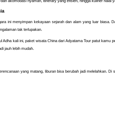
akomodasi nyaman, itinerary yang efisien, hingga kuliner halal y
ia
negara ini menyimpan kekayaan sejarah dan alam yang luar biasa. Da
galaman tak terlupakan.
dul Adha kali ini, paket wisata China dari Adyatama Tour patut kamu 
di jauh lebih mudah.
rencanaan yang matang, liburan bisa berubah jadi melelahkan. Di s