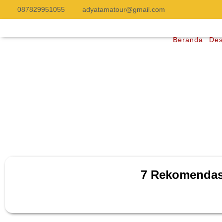
087829951055
adyatamatour@gmail.com
Beranda
Des
7 Rekomendasi