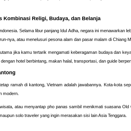
s Kombinasi Religi, Budaya, dan Belanja
ndonesia. Selama libur panjang Idul Adha, negara ini menawarkan leb
un-nya, atau menelusuri pesona alam dan pasar malam di Chiang M
, terutama jika kamu tertarik mengamati keberagaman budaya dan ke
dengan hotel berbintang, makan halal, transportasi, dan guide berp
antong
tap ramah di kantong, Vietnam adalah jawabannya. Kota-kota sepe
n modern.
wisata, atau menyantap pho panas sambil menikmati suasana Old 
aupun solo traveler yang ingin merasakan sisi lain Asia Tenggara.