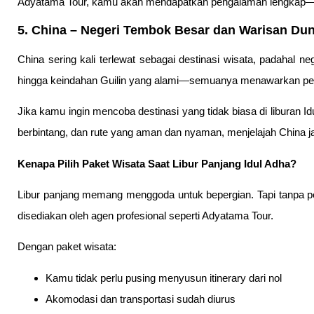
Adyatama Tour, kamu akan mendapatkan pengalaman lengkap—dari 
5. China – Negeri Tembok Besar dan Warisan Dun
China sering kali terlewat sebagai destinasi wisata, padahal 
hingga keindahan Guilin yang alami—semuanya menawarkan pen
Jika kamu ingin mencoba destinasi yang tidak biasa di liburan I
berbintang, dan rute yang aman dan nyaman, menjelajah China ja
Kenapa Pilih Paket Wisata Saat Libur Panjang Idul Adha?
Libur panjang memang menggoda untuk bepergian. Tapi tanpa pe
disediakan oleh agen profesional seperti Adyatama Tour.
Dengan paket wisata:
Kamu tidak perlu pusing menyusun itinerary dari nol
Akomodasi dan transportasi sudah diurus