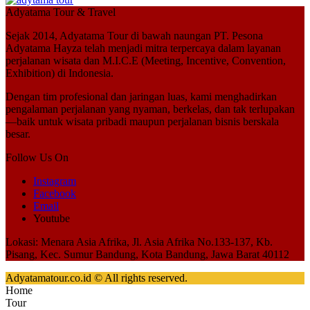
Adyatama Tour & Travel
Sejak 2014,
Adyatama Tour
di bawah naungan
PT. Pesona
Adyatama Hayza
telah menjadi mitra terpercaya dalam layanan
perjalanan wisata dan
M.I.C.E (Meeting, Incentive, Convention,
Exhibition)
di Indonesia.
Dengan tim profesional dan jaringan luas, kami menghadirkan
pengalaman perjalanan yang nyaman, berkelas, dan tak terlupakan
—baik untuk wisata pribadi maupun perjalanan bisnis berskala
besar.
Follow Us On
Instagram
Facebook
Email
Youtube
Lokasi: Menara Asia Afrika, Jl. Asia Afrika No.133-137, Kb.
Pisang, Kec. Sumur Bandung, Kota Bandung, Jawa Barat 40112
Adyatamatour.co.id © All rights reserved.
Home
Tour