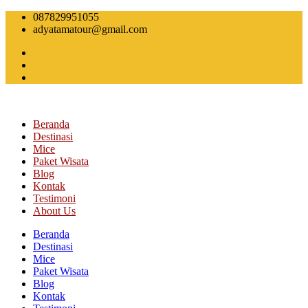
Skip
087829951055
to
adyatamatour@gmail.com
content
Beranda
Destinasi
Mice
Paket Wisata
Blog
Kontak
Testimoni
About Us
Beranda
Destinasi
Mice
Paket Wisata
Blog
Kontak