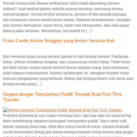
Pernah merasa foto liburan terlihat jauh lebih indah dibanding momen
aslinya? Saat melihat gallery setelah pulang traveling, semuanya terasa
menyenangkan. Sunset terlihat sempurna, senyum di foto tampak bahagia,
dan perjalanan terasa seperti tanpa drama. Padahal kenyataannya, mungkin
ada momen kehujanan, koper berat, salah naik transportasi, atau kaki pegal
karena jalan seharian. Menariknya, hal seperti ini […]
Pulau Cantik di Asia Tenggara yang Belum Seramai Bali
Bali memang selalu punya tempat spesial di hati banyak traveler. Pantainya
indah, pilihan wisatanya lengkap, dan suasananya selalu hidup. Tidak heran
jika Bali hampir selalu masuk wishlist liburan banyak orang, baik wisatawan
lokal maupun internasional. Namun belakangan ini, sebagian traveler mulai
mencari pengalaman yang berbeda. Bukan lagi tentang beach club ramai atau
tempat wisata yang […]
Negara dengan Transportasi Publik Terenak Buat First Time
Traveler
First time traveling ke luar negeri memang seru, tapi ada satu hal yang sering
bikin overthinking sebelum berangkat: transportasi publik. Takut salah naik
kereta, bingung baca map, tidak tahu harus transit di mana, sampai khawatir
susah komunikasi sering jadi alasan kenapa banyak orang merasa deg-degan