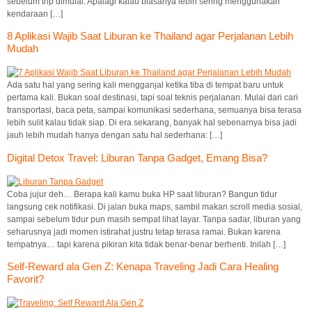
sebelum trip dimulai. Apalagi kalau biasanya lebih sering menggunakan
kendaraan […]
8 Aplikasi Wajib Saat Liburan ke Thailand agar Perjalanan Lebih
Mudah
Ada satu hal yang sering kali mengganjal ketika tiba di tempat baru untuk
pertama kali. Bukan soal destinasi, tapi soal teknis perjalanan. Mulai dari cari
transportasi, baca peta, sampai komunikasi sederhana, semuanya bisa terasa
lebih sulit kalau tidak siap. Di era sekarang, banyak hal sebenarnya bisa jadi
jauh lebih mudah hanya dengan satu hal sederhana: […]
Digital Detox Travel: Liburan Tanpa Gadget, Emang Bisa?
Coba jujur deh… Berapa kali kamu buka HP saat liburan? Bangun tidur
langsung cek notifikasi. Di jalan buka maps, sambil makan scroll media sosial,
sampai sebelum tidur pun masih sempat lihat layar. Tanpa sadar, liburan yang
seharusnya jadi momen istirahat justru tetap terasa ramai. Bukan karena
tempatnya… tapi karena pikiran kita tidak benar-benar berhenti. Inilah […]
Self-Reward ala Gen Z: Kenapa Traveling Jadi Cara Healing
Favorit?