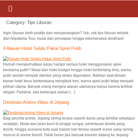
Category:
Tips Liburan
Ingin liburan lebih praktis dan menyenangkan? Yuk, cek tips liburan terbaik
dari Adyatama Tour, mulai dari persiapan hingga rekomendasi destinasi!
4 Alasan Hotel Selalu Pakai Sprei Putih
Pernah memperhatikan kalau hampir semua hotel menggunakan sprei
berwarna putih? Mulai dari hotel budget hingga hotel berbintang lima, warna
putih seolah menjadi standar yang selalu digunakan. Bahkan saat desain
kamar hotel terus berkembang mengikuti tren, warna sprei putih tetap menjadi
pilihan utama. Banyak orang mengira alasan utamanya hanya karena terlihat
elegan. Padahal, ada beberapa alasan […]
Destinasi Anime Vibes di Jepang
Bagi pecinta anime, Jepang sering terasa seperti dunia yang familiar sekaligus
nostalgic. Mulai dari jalan kecil di pinggir sungai, perlintasan kereta yang
ikonik, hingga suasana kota saat malam hari terasa seperti scene yang sering
muncul di anime favorit. Tidak heran jika banyak traveler datang ke Jepang