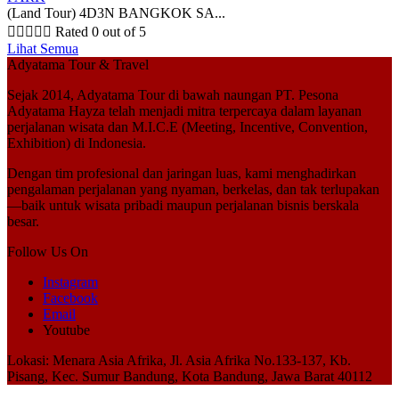
(Land Tour) 4D3N BANGKOK SA...





Rated 0 out of 5
Lihat Semua
Adyatama Tour & Travel
Sejak 2014,
Adyatama Tour
di bawah naungan
PT. Pesona
Adyatama Hayza
telah menjadi mitra terpercaya dalam layanan
perjalanan wisata dan
M.I.C.E (Meeting, Incentive, Convention,
Exhibition)
di Indonesia.
Dengan tim profesional dan jaringan luas, kami menghadirkan
pengalaman perjalanan yang nyaman, berkelas, dan tak terlupakan
—baik untuk wisata pribadi maupun perjalanan bisnis berskala
besar.
Follow Us On
Instagram
Facebook
Email
Youtube
Lokasi: Menara Asia Afrika, Jl. Asia Afrika No.133-137, Kb.
Pisang, Kec. Sumur Bandung, Kota Bandung, Jawa Barat 40112