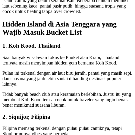
island cantik yang belum seramai Bali. Beberapa bahkan memiliki
laut sebening kaca, pantai pasir putih, hingga suasana tropis yang
cocok untuk healing tanpa over-crowded.
Hidden Island di Asia Tenggara yang
Wajib Masuk Bucket List
1. Koh Kood, Thailand
Saat banyak wisatawan fokus ke Phuket atau Krabi, Thailand
ternyata masih menyimpan hidden gem bernama Koh Kood.
Pulau ini terkenal dengan air laut biru jernih, pantai yang masih sepi,
dan suasana yang jauh lebih santai dibanding destinasi populer
lainnya.
Tidak banyak beach club atau keramaian berlebihan. Justru itu yang
membuat Koh Kood terasa cocok untuk traveler yang ingin benar-
benar menikmati suasana liburan.
2. Siquijor, Filipina
Filipina memang terkenal dengan pulau-pulau cantiknya, tetapi
Siquijor punya vibes yang berbeda.