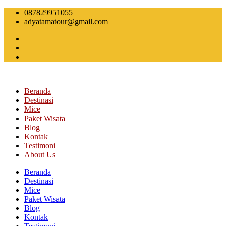
Skip
087829951055
to
adyatamatour@gmail.com
content
Beranda
Destinasi
Mice
Paket Wisata
Blog
Kontak
Testimoni
About Us
Beranda
Destinasi
Mice
Paket Wisata
Blog
Kontak