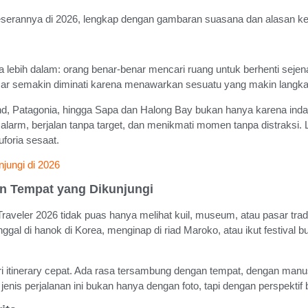
pergeserannya di 2026, lengkap dengan gambaran suasana dan alasan
ya lebih dalam: orang benar-benar mencari ruang untuk berhenti seje
 besar semakin diminati karena menawarkan sesuatu yang makin langk
sland, Patagonia, hingga Sapa dan Halong Bay bukan hanya karena ind
m, berjalan tanpa target, dan menikmati momen tanpa distraksi. L
foria sesaat.
jungi di 2026
n Tempat yang Dikunjungi
raveler 2026 tidak puas hanya melihat kuil, museum, atau pasar tradis
al di hanok di Korea, menginap di riad Maroko, atau ikut festival bu
itinerary cepat. Ada rasa tersambung dengan tempat, dengan manusia,
nis perjalanan ini bukan hanya dengan foto, tapi dengan perspektif 