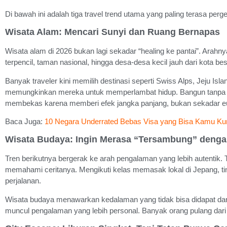
Di bawah ini adalah tiga travel trend utama yang paling terasa 
Wisata Alam: Mencari Sunyi dan Ruang Bernapas
Wisata alam di 2026 bukan lagi sekadar “healing ke pantai”. Arahn
terpencil, taman nasional, hingga desa-desa kecil jauh dari kota
Banyak traveler kini memilih destinasi seperti Swiss Alps, Jeju I
memungkinkan mereka untuk memperlambat hidup. Bangun tanpa alar
membekas karena memberi efek jangka panjang, bukan sekadar eu
Baca Juga:
10 Negara Underrated Bebas Visa yang Bisa Kamu Kun
Wisata Budaya: Ingin Merasa “Tersambung” denga
Tren berikutnya bergerak ke arah pengalaman yang lebih autentik. T
memahami ceritanya. Mengikuti kelas memasak lokal di Jepang, tingg
perjalanan.
Wisata budaya menawarkan kedalaman yang tidak bisa didapat dari 
muncul pengalaman yang lebih personal. Banyak orang pulang dari je