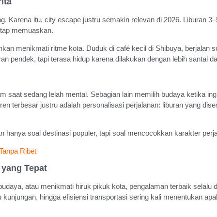
ita
g. Karena itu, city escape justru semakin relevan di 2026. Liburan 3–5
 tetap memuaskan.
an menikmati ritme kota. Duduk di café kecil di Shibuya, berjalan s
n pendek, tapi terasa hidup karena dilakukan dengan lebih santai da
 saat sedang lelah mental. Sebagian lain memilih budaya ketika ingi
tren terbesar justru adalah personalisasi perjalanan: liburan yang di
 hanya soal destinasi populer, tapi soal mencocokkan karakter perja
 Tanpa Ribet
 yang Tepat
udaya, atau menikmati hiruk pikuk kota, pengalaman terbaik selalu d
aktu kunjungan, hingga efisiensi transportasi sering kali menentukan ap