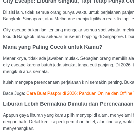
City Escape: Liburan Singkat, Tapi Tetap Punya Cer
Di sisi lain, tidak semua orang punya waktu untuk perjalanan panjan
Bangkok, Singapore, atau Melbourne menjadi pilihan realistis tapi
City escape bukan lagi tentang mengejar semua spot wisata, melaink
food di Bangkok, atau sekadar museum hopping di Singapore. Libura
Mana yang Paling Cocok untuk Kamu?
Menariknya, tidak ada jawaban mutlak. Sebagian orang memilih alam
city escape karena butuh jeda singkat tanpa cuti panjang. Di 2026, 
mengikuti arus semata.
Itulah mengapa perencanaan perjalanan kini semakin penting. Bukan
Baca Juga:
Cara Buat Paspor di 2026: Panduan Online dan Offline
Liburan Lebih Bermakna Dimulai dari Perencanaan
Apapun gaya liburan yang kamu pilih menyepi di alam, menyelami b
dengan baik. Detail kecil seperti pemilihan hotel, alur itinerary, w
menyenangkan.