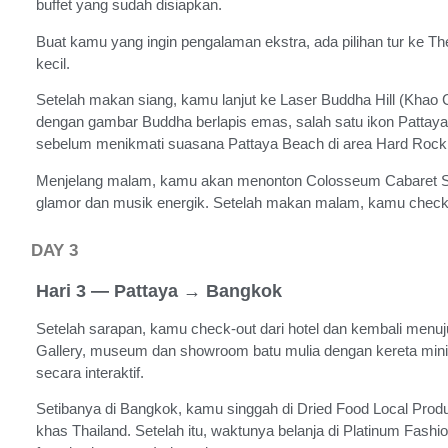
buffet yang sudah disiapkan.
Buat kamu yang ingin pengalaman ekstra, ada pilihan tur ke T
kecil.
Setelah makan siang, kamu lanjut ke Laser Buddha Hill (Khao 
dengan gambar Buddha berlapis emas, salah satu ikon Pattaya.
sebelum menikmati suasana Pattaya Beach di area Hard Rock
Menjelang malam, kamu akan menonton Colosseum Cabaret S
glamor dan musik energik. Setelah makan malam, kamu check-in
DAY 3
Hari 3 — Pattaya → Bangkok
Setelah sarapan, kamu check-out dari hotel dan kembali men
Gallery, museum dan showroom batu mulia dengan kereta mi
secara interaktif.
Setibanya di Bangkok, kamu singgah di Dried Food Local Produ
khas Thailand. Setelah itu, waktunya belanja di Platinum Fashion