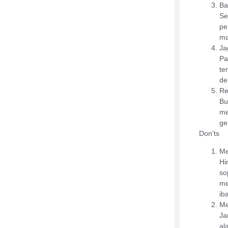
Ba
Se
pe
ma
Ja
Pa
te
de
Re
Bu
me
ge
Don’ts
Me
Hi
so
me
ib
Me
Ja
al