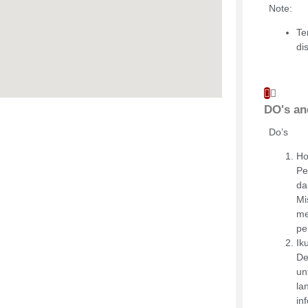
Note:
Te
di
DO's an
Do’s
Ho
Pe
da
Mi
me
pe
Ik
De
un
la
in