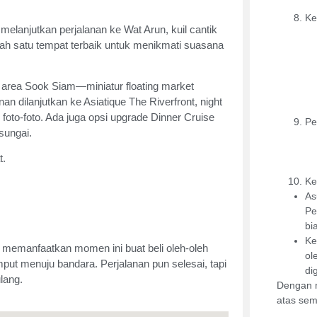
Ke
lanjutkan perjalanan ke Wat Arun, kuil cantik
alah satu tempat terbaik untuk menikmati suasana
area Sook Siam—miniatur floating market
n dilanjutkan ke Asiatique The Riverfront, night
 foto-foto. Ada juga opsi upgrade Dinner Cruise
Pe
sungai.
t.
Ke
As
Pe
bi
Ke
a memanfaatkan momen ini buat beli oleh-oleh
ol
ut menuju bandara. Perjalanan pun selesai, tapi
di
lang.
Dengan m
atas sem