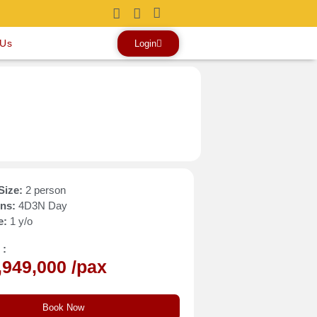
 Us
Login
Size:
2 person
ons:
4D3N Day
e:
1 y/o
 :
,949,000 /pax
Book Now