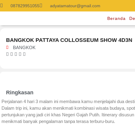
087829951055
adyatamatour@gmail.com
Beranda
De
BANGKOK PATTAYA COLLOSSEUM SHOW 4D3N
BANGKOK





Ringkasan
Perjalanan 4 hari 3 malam ini membawa kamu menjelajahi dua destin
Dalam trip ini, kamu akan menikmati kombinasi wisata budaya, spot 
pertunjukan yang jadi ciri khas Negeri Gajah Putih. Itinerary disu
menikmati banyak pengalaman tanpa terasa terburu-buru.