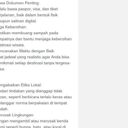
wa Dokumen Penting:
lalu bawa paspor, visa, dan tiket
rjalanan, baik dalam bentuk fisik
upun salinan digital.
ga Kebersihan:
stikan membuang sampah pada
mpatnya dan bantu menjaga kebersihan
stinasi wisata.
ncanakan Waktu dengan Baik:
at jadwal yang realistis agar Anda bisa
nikmati setiap destinasi tanpa tergesa-
sa.
ngabaikan Etika Lokal:
ndari tindakan yang dianggap tidak
pan, seperti berbicara terlalu keras atau
langgar norma berpakaian di tempat
adah.
rusak Lingkungan:
ngan mengambil atau merusak benda
ami seperti bunga, batu, atau koral di