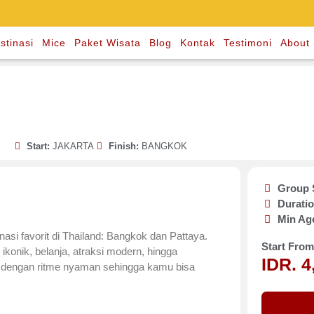
stinasi
Mice
Paket Wisata
Blog
Kontak
Testimoni
About
Start:
JAKARTA
Finish:
BANGKOK
Group 
Durati
Min Ag
asi favorit di Thailand: Bangkok dan Pattaya.
Start From
ikonik, belanja, atraksi modern, hingga
IDR. 4
sun dengan ritme nyaman sehingga kamu bisa