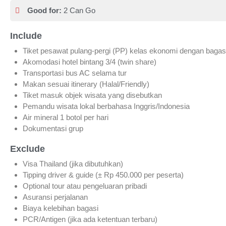
Good for:
2 Can Go
Include
Tiket pesawat pulang-pergi (PP) kelas ekonomi dengan bagas
Akomodasi hotel bintang 3/4 (twin share)
Transportasi bus AC selama tur
Makan sesuai itinerary (Halal/Friendly)
Tiket masuk objek wisata yang disebutkan
Pemandu wisata lokal berbahasa Inggris/Indonesia
Air mineral 1 botol per hari
Dokumentasi grup
Exclude
Visa Thailand (jika dibutuhkan)
Tipping driver & guide (± Rp 450.000 per peserta)
Optional tour atau pengeluaran pribadi
Asuransi perjalanan
Biaya kelebihan bagasi
PCR/Antigen (jika ada ketentuan terbaru)