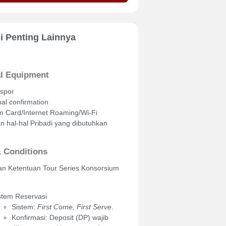
i Penting Lainnya
l Equipment
spor
nal confirmation
m Card/Internet Roaming/Wi-Fi
n hal-hal Pribadi yang dibutuhkan
 Conditions
an Ketentuan Tour Series Konsorsium
stem Reservasi
Sistem:
First Come, First Serve
.
Konfirmasi: Deposit (DP) wajib