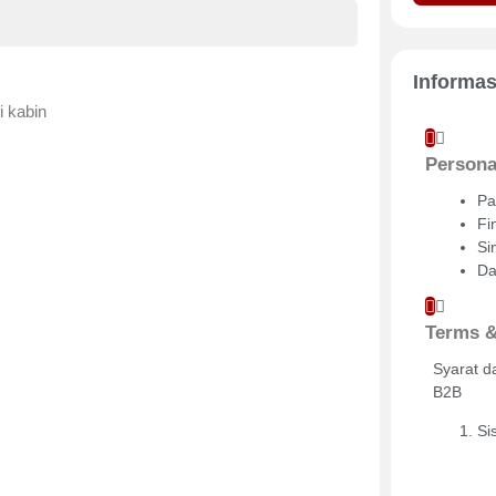
Informas
i kabin
Persona
Pa
Fi
Si
Da
Terms &
Syarat d
B2B
Si