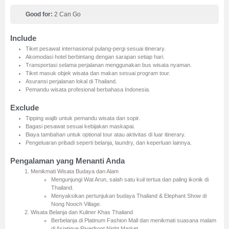
Good for:
2 Can Go
Include
Tiket pesawat internasional pulang-pergi sesuai itinerary.
Akomodasi hotel berbintang dengan sarapan setiap hari.
Transportasi selama perjalanan menggunakan bus wisata nyaman.
Tiket masuk objek wisata dan makan sesuai program tour.
Asuransi perjalanan lokal di Thailand.
Pemandu wisata profesional berbahasa Indonesia.
Exclude
Tipping wajib untuk pemandu wisata dan sopir.
Bagasi pesawat sesuai kebijakan maskapai.
Biaya tambahan untuk optional tour atau aktivitas di luar itinerary.
Pengeluaran pribadi seperti belanja, laundry, dan keperluan lainnya.
Pengalaman yang Menanti Anda
Menikmati Wisata Budaya dan Alam
Mengunjungi Wat Arun, salah satu kuil tertua dan paling ikonik di
Thailand.
Menyaksikan pertunjukan budaya Thailand & Elephant Show di
Nong Nooch Village.
Wisata Belanja dan Kuliner Khas Thailand
Berbelanja di Platinum Fashion Mall dan menikmati suasana malam
di Asiatique Riverfront Night Market.