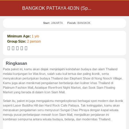
BANGKOK PATTAYA 4D3N (Sp...
Start:
JAKARTA
Finish:
BANGKOK
Minimum Age:
1 y/o
Group Size:
2 person





Ringkasan
Pada paket ini, kamu akan diajak menjelajahi keindahan budaya dan alam Thailand
melalui kunjungan ke Wat Arun, salah satu kuil tertua dan paling ikonik, serta
menyaksikan pertunjukan budaya Thailand dan Elephant Show di Nong Nooch Village.
Kamu juga akan menikmati pengalaman berbelanja dan kuliner khas Thailand di
Platinum Fashion Mall, Asiatique Riverfront Night Market, dan Sook Siam Floating
Market yang berada di dalam Icon Siam Mall.
Selain itu, paket ini juga mengajakmu mengeksplorasi berbagai spot modern dan ikonik
seperti Laser Buddha Hill dan Hard Rock Cafe Pattaya. Tak ketinggalan, kamu akan
merasakan pengalaman seru menyusuri Sungai Chao Phraya dengan kapal wisata
menuju pusat perbelanjaan mewah Icon Siam Mall, menjadikan perjalanan ini
kombinasi sempurna antara wisata budaya, belanja, dan modernitas Thailand.