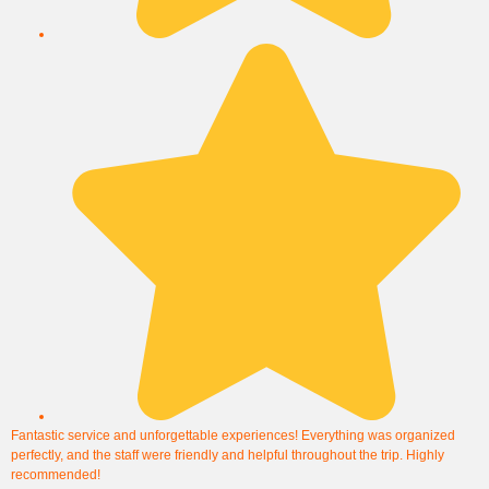
Fantastic service and unforgettable experiences! Everything was organized
K
perfectly, and the staff were friendly and helpful throughout the trip. Highly
R
recommended!
s