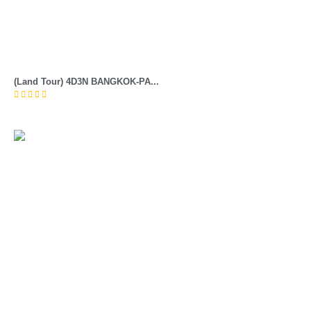
(Land Tour) 4D3N BANGKOK-PA...




