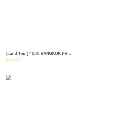
(Land Tour) 4D3N BANGKOK FR...




