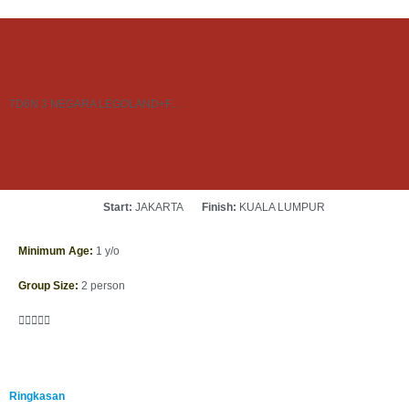
7D6N 3 NEGARA LEGOLAND+F...
Start:
JAKARTA
Finish:
KUALA LUMPUR
Minimum Age:
1 y/o
Group Size:
2 person





Ringkasan