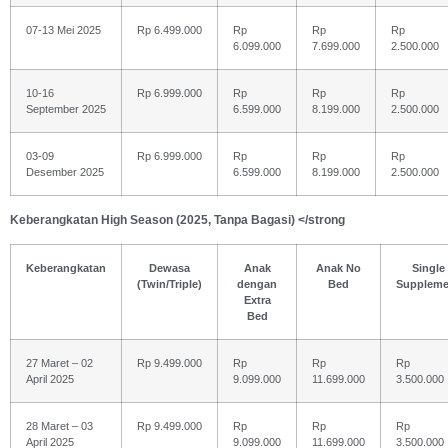
07-13 Mei 2025
Rp 6.499.000
Rp
Rp
Rp
6.099.000
7.699.000
2.500.000
10-16
Rp 6.999.000
Rp
Rp
Rp
September 2025
6.599.000
8.199.000
2.500.000
03-09
Rp 6.999.000
Rp
Rp
Rp
Desember 2025
6.599.000
8.199.000
2.500.000
Keberangkatan High Season (2025, Tanpa Bagasi) </strong
Keberangkatan
Dewasa
Anak
Anak No
Single
(Twin/Triple)
dengan
Bed
Suppleme
Extra
Bed
27 Maret – 02
Rp 9.499.000
Rp
Rp
Rp
April 2025
9.099.000
11.699.000
3.500.000
28 Maret – 03
Rp 9.499.000
Rp
Rp
Rp
April 2025
9.099.000
11.699.000
3.500.000