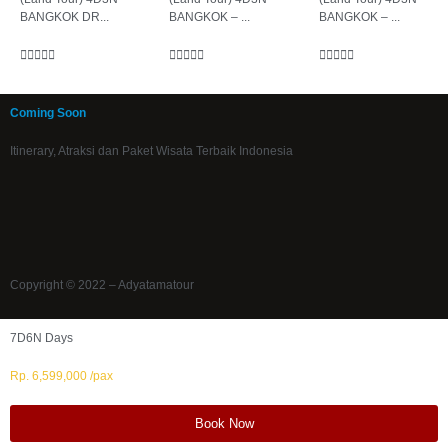
BANGKOK DR...
BANGKOK – ...
BANGKOK – ...















Coming Soon
Itinerary, Atraksi dan Paket Wisata Terbaik Indonesia
Copyright © 2022 – Adyatamatour
7D6N Days
Rp. 6,599,000 /pax
Book Now