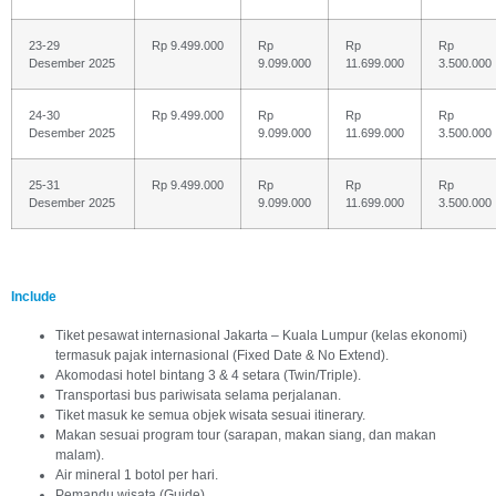
23-29
Rp 9.499.000
Rp
Rp
Rp
Desember 2025
9.099.000
11.699.000
3.500.000
24-30
Rp 9.499.000
Rp
Rp
Rp
Desember 2025
9.099.000
11.699.000
3.500.000
25-31
Rp 9.499.000
Rp
Rp
Rp
Desember 2025
9.099.000
11.699.000
3.500.000
Include
Tiket pesawat internasional Jakarta – Kuala Lumpur (kelas ekonomi)
termasuk pajak internasional (Fixed Date & No Extend).
Akomodasi hotel bintang 3 & 4 setara (Twin/Triple).
Transportasi bus pariwisata selama perjalanan.
Tiket masuk ke semua objek wisata sesuai itinerary.
Makan sesuai program tour (sarapan, makan siang, dan makan
malam).
Air mineral 1 botol per hari.
Pemandu wisata (Guide).