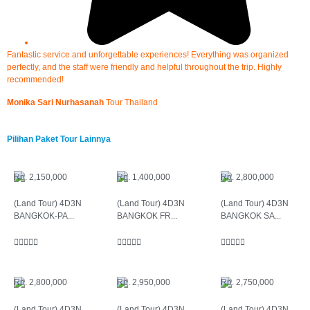
Fantastic service and unforgettable experiences! Everything was organized
K
perfectly, and the staff were friendly and helpful throughout the trip. Highly
R
recommended!
s
d
Monika Sari Nurhasanah
Tour Thailand
E
Pilihan Paket Tour Lainnya
Rp. 2,150,000
Rp. 1,400,000
Rp. 2,800,000
(Land Tour) 4D3N
(Land Tour) 4D3N
(Land Tour) 4D3N
BANGKOK-PA...
BANGKOK FR...
BANGKOK SA...















Rp. 2,800,000
Rp. 2,950,000
Rp. 2,750,000
(Land Tour) 4D3N
(Land Tour) 4D3N
(Land Tour) 4D3N