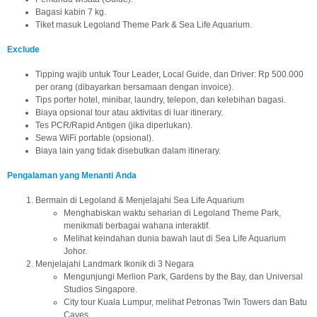
Bagasi kabin 7 kg.
Tiket masuk Legoland Theme Park & Sea Life Aquarium.
Exclude
Tipping wajib untuk Tour Leader, Local Guide, dan Driver: Rp 500.000
per orang (dibayarkan bersamaan dengan invoice).
Tips porter hotel, minibar, laundry, telepon, dan kelebihan bagasi.
Biaya opsional tour atau aktivitas di luar itinerary.
Tes PCR/Rapid Antigen (jika diperlukan).
Sewa WiFi portable (opsional).
Biaya lain yang tidak disebutkan dalam itinerary.
Pengalaman yang Menanti Anda
Bermain di Legoland & Menjelajahi Sea Life Aquarium
Menghabiskan waktu seharian di Legoland Theme Park,
menikmati berbagai wahana interaktif.
Melihat keindahan dunia bawah laut di Sea Life Aquarium
Johor.
Menjelajahi Landmark Ikonik di 3 Negara
Mengunjungi Merlion Park, Gardens by the Bay, dan Universal
Studios Singapore.
City tour Kuala Lumpur, melihat Petronas Twin Towers dan Batu
Caves.