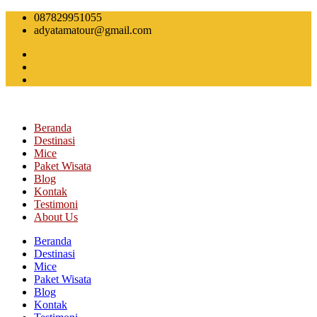
Skip
087829951055
to
adyatamatour@gmail.com
content
Beranda
Destinasi
Mice
Paket Wisata
Blog
Kontak
Testimoni
About Us
Beranda
Destinasi
Mice
Paket Wisata
Blog
Kontak