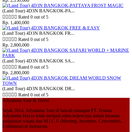
Rp. 2,150,000
(Land Tour) 4D3N BANGKOK-PA...





Rated 0 out of 5
Rp. 1,400,000
(Land Tour) 4D3N BANGKOK FR...





Rated 0 out of 5
Rp. 2,800,000
(Land Tour) 4D3N BANGKOK SA...





Rated 0 out of 5
Rp. 2,800,000
(Land Tour) 4D3N BANGKOK DR...





Rated 0 out of 5
Adyatama Tour & Travel
Sejak 2014,
Adyatama Tour
di bawah naungan
PT. Pesona
Adyatama Hayza
telah menjadi mitra terpercaya dalam layanan
perjalanan wisata dan
M.I.C.E (Meeting, Incentive, Convention,
Exhibition)
di Indonesia.