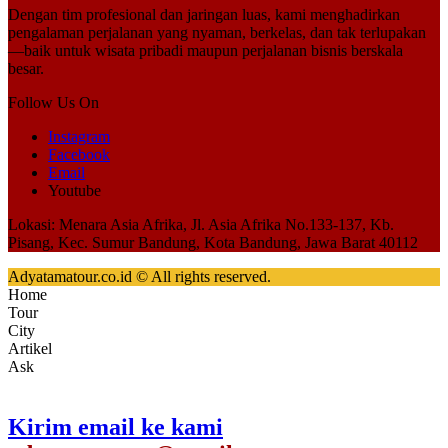
Dengan tim profesional dan jaringan luas, kami menghadirkan
pengalaman perjalanan yang nyaman, berkelas, dan tak terlupakan
—baik untuk wisata pribadi maupun perjalanan bisnis berskala
besar.
Follow Us On
Instagram
Facebook
Email
Youtube
Lokasi: Menara Asia Afrika, Jl. Asia Afrika No.133-137, Kb.
Pisang, Kec. Sumur Bandung, Kota Bandung, Jawa Barat 40112
Adyatamatour.co.id © All rights reserved.
Home
Tour
City
Artikel
Ask
Kirim email ke kami