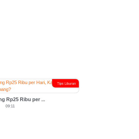
Tips Liburan
g Rp25 Ribu per ...
09:11