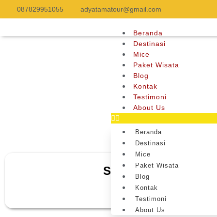
087829951055
adyatamatour@gmail.com
Beranda
Destinasi
Mice
Paket Wisata
Blog
Kontak
Testimoni
About Us
Beranda
Destinasi
Mice
Paket Wisata
Sejarah Wat Arun: K
Blog
Kontak
Testimoni
About Us