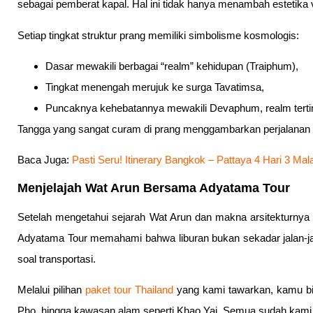
sebagai pemberat kapal. Hal ini tidak hanya menambah estetika vi
Setiap tingkat struktur prang memiliki simbolisme kosmologis:
Dasar mewakili berbagai “realm” kehidupan (Traiphum),
Tingkat menengah merujuk ke surga Tavatimsa,
Puncaknya kehebatannya mewakili Devaphum, realm terti
Tangga yang sangat curam di prang menggambarkan perjalanan 
Baca Juga:
Pasti Seru! Itinerary Bangkok – Pattaya 4 Hari 3 Ma
Menjelajah Wat Arun Bersama Adyatama Tour
Setelah mengetahui sejarah Wat Arun dan makna arsitekturnya y
Adyatama Tour memahami bahwa liburan bukan sekadar jalan-jala
soal transportasi.
Melalui pilihan
paket tour Thailand
yang kami tawarkan, kamu bi
Pho, hingga kawasan alam seperti Khao Yai. Semua sudah kami