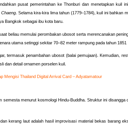
indahkan pusat pemerintahan ke Thonburi dan menetapkan kuil in
 Chaeng
. Selama kira-kira lima tahun (1779–1784), kuil ini bahka
ya Bangkok sebagai ibu kota baru.
saat beliau memulai perombakan ubosot serta merencanakan pening
menara utama setinggi sekitar 70–82 meter rampung pada tahun 1851 
r, termasuk penambahan ubosot (balai pemujaan). Kemudian, restor
i dan detail ornamen porselen kuil.
 Mengisi Thailand Digital Arrival Card – Adyatamatour
mesta menurut kosmologi Hindu-Buddha. Struktur ini disangga oleh
 dan kerang laut adalah hasil improvisasi material bekas barang e