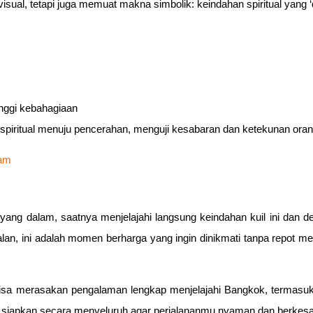
sual, tetapi juga memuat makna simbolik: keindahan spiritual yang ‘d
nggi kebahagiaan
spiritual menuju pencerahan, menguji kesabaran dan ketekunan or
lam
ang dalam, saatnya menjelajahi langsung keindahan kuil ini dan des
n, ini adalah momen berharga yang ingin dinikmati tanpa repot meny
sa merasakan pengalaman lengkap menjelajahi Bangkok, termasuk
 siapkan secara menyeluruh agar perjalananmu nyaman dan berkesa