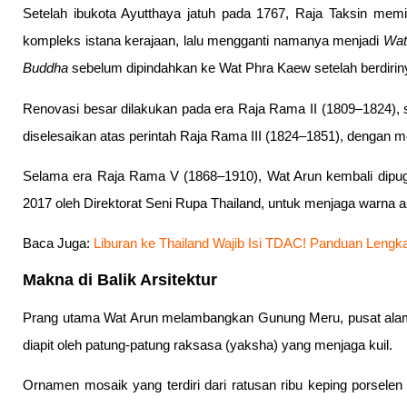
Setelah ibukota Ayutthaya jatuh pada 1767, Raja Taksin mem
kompleks istana kerajaan, lalu mengganti namanya menjadi
Wat
Buddha
sebelum dipindahkan ke Wat Phra Kaew setelah berdirin
Renovasi besar dilakukan pada era Raja Rama II (1809–1824), 
diselesaikan atas perintah Raja Rama III (1824–1851), dengan 
Selama era Raja Rama V (1868–1910), Wat Arun kembali dipuga
2017 oleh Direktorat Seni Rupa Thailand, untuk menjaga warna asl
Baca Juga:
Liburan ke Thailand Wajib Isi TDAC! Panduan Lengkap
Makna di Balik Arsitektur
Prang utama Wat Arun melambangkan Gunung Meru, pusat alam se
diapit oleh patung-patung raksasa (yaksha) yang menjaga kuil.
Ornamen mosaik yang terdiri dari ratusan ribu keping porselen