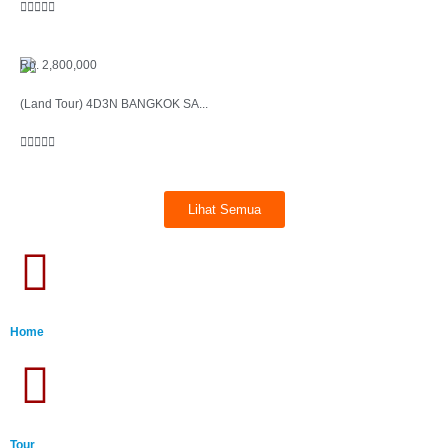





Rp. 2,800,000
(Land Tour) 4D3N BANGKOK SA...





Lihat Semua
Home
Tour