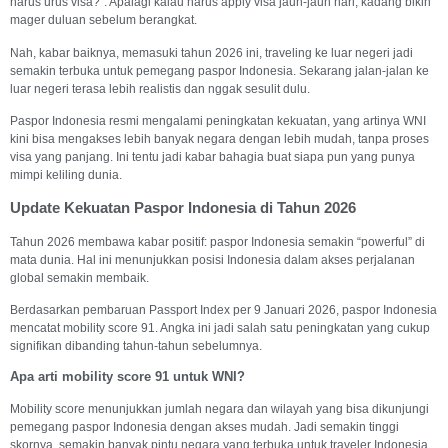
harus urus visa?”. Apalagi kalau harus apply visa jauh-jauh hari, kadang bikin
mager duluan sebelum berangkat.
Nah, kabar baiknya, memasuki tahun 2026 ini, traveling ke luar negeri jadi
semakin terbuka untuk pemegang paspor Indonesia. Sekarang jalan-jalan ke
luar negeri terasa lebih realistis dan nggak sesulit dulu.
Paspor Indonesia resmi mengalami peningkatan kekuatan, yang artinya WNI
kini bisa mengakses lebih banyak negara dengan lebih mudah, tanpa proses
visa yang panjang. Ini tentu jadi kabar bahagia buat siapa pun yang punya
mimpi keliling dunia.
Update Kekuatan Paspor Indonesia di Tahun 2026
Tahun 2026 membawa kabar positif: paspor Indonesia semakin “powerful” di
mata dunia. Hal ini menunjukkan posisi Indonesia dalam akses perjalanan
global semakin membaik.
Berdasarkan pembaruan Passport Index per 9 Januari 2026, paspor Indonesia
mencatat mobility score 91. Angka ini jadi salah satu peningkatan yang cukup
signifikan dibanding tahun-tahun sebelumnya.
Apa arti mobility score 91 untuk WNI?
Mobility score menunjukkan jumlah negara dan wilayah yang bisa dikunjungi
pemegang paspor Indonesia dengan akses mudah. Jadi semakin tinggi
skornya, semakin banyak pintu negara yang terbuka untuk traveler Indonesia.