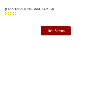
(Land Tour) 4D3N BANGKOK SA...





Lihat Semua