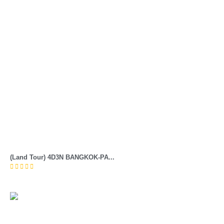
(Land Tour) 4D3N BANGKOK-PA...




