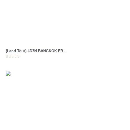
(Land Tour) 4D3N BANGKOK FR...




