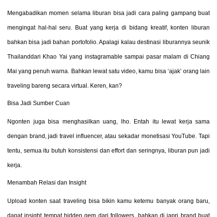
Mengabadikan momen selama liburan bisa jadi cara paling gampang buat
mengingat hal-hal seru. Buat yang kerja di bidang kreatif, konten liburan
bahkan bisa jadi bahan portofolio. Apalagi kalau destinasi liburannya seunik
Thailanddari Khao Yai yang instagramable sampai pasar malam di Chiang
Mai yang penuh warna. Bahkan lewat satu video, kamu bisa ‘ajak’ orang lain
traveling bareng secara virtual. Keren, kan?
Bisa Jadi Sumber Cuan
Ngonten juga bisa menghasilkan uang, lho. Entah itu lewat kerja sama
dengan brand, jadi travel influencer, atau sekadar monetisasi YouTube. Tapi
tentu, semua itu butuh konsistensi dan effort dan seringnya, liburan pun jadi
kerja.
Menambah Relasi dan Insight
Upload konten saat traveling bisa bikin kamu ketemu banyak orang baru,
dapat insight tempat hidden gem dari followers, bahkan di japri brand buat