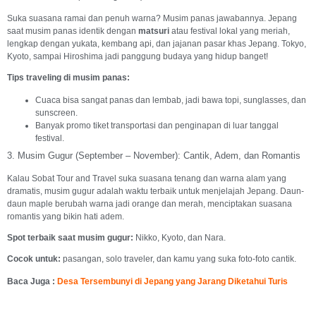
Suka suasana ramai dan penuh warna? Musim panas jawabannya. Jepang
saat musim panas identik dengan
matsuri
atau festival lokal yang meriah,
lengkap dengan yukata, kembang api, dan jajanan pasar khas Jepang. Tokyo,
Kyoto, sampai Hiroshima jadi panggung budaya yang hidup banget!
Tips traveling di musim panas:
Cuaca bisa sangat panas dan lembab, jadi bawa topi, sunglasses, dan
sunscreen.
Banyak promo tiket transportasi dan penginapan di luar tanggal
festival.
3. Musim Gugur (September – November): Cantik, Adem, dan Romantis
Kalau Sobat Tour and Travel suka suasana tenang dan warna alam yang
dramatis, musim gugur adalah waktu terbaik untuk menjelajah Jepang. Daun-
daun maple berubah warna jadi orange dan merah, menciptakan suasana
romantis yang bikin hati adem.
Spot terbaik saat musim gugur:
Nikko, Kyoto, dan Nara.
Cocok untuk:
pasangan, solo traveler, dan kamu yang suka foto-foto cantik.
Baca Juga :
Desa Tersembunyi di Jepang yang Jarang Diketahui Turis