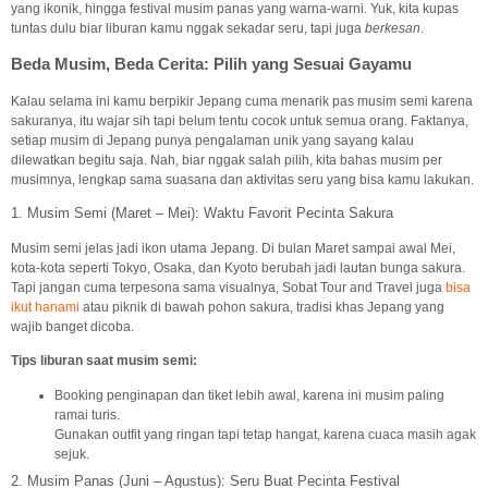
yang ikonik, hingga festival musim panas yang warna-warni. Yuk, kita kupas
tuntas dulu biar liburan kamu nggak sekadar seru, tapi juga
berkesan
.
Beda Musim, Beda Cerita: Pilih yang Sesuai Gayamu
Kalau selama ini kamu berpikir Jepang cuma menarik pas musim semi karena
sakuranya, itu wajar sih tapi belum tentu cocok untuk semua orang. Faktanya,
setiap musim di Jepang punya pengalaman unik yang sayang kalau
dilewatkan begitu saja. Nah, biar nggak salah pilih, kita bahas musim per
musimnya, lengkap sama suasana dan aktivitas seru yang bisa kamu lakukan.
1. Musim Semi (Maret – Mei): Waktu Favorit Pecinta Sakura
Musim semi jelas jadi ikon utama Jepang. Di bulan Maret sampai awal Mei,
kota-kota seperti Tokyo, Osaka, dan Kyoto berubah jadi lautan bunga sakura.
Tapi jangan cuma terpesona sama visualnya, Sobat Tour and Travel juga
bisa
ikut
hanami
atau piknik di bawah pohon sakura, tradisi khas Jepang yang
wajib banget dicoba.
Tips liburan saat musim semi:
Booking penginapan dan tiket lebih awal, karena ini musim paling
ramai turis.
Gunakan outfit yang ringan tapi tetap hangat, karena cuaca masih agak
sejuk.
2. Musim Panas (Juni – Agustus): Seru Buat Pecinta Festival