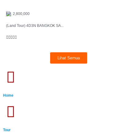
Rp. 2,800,000
(Land Tour) 4D3N BANGKOK SA...





Lihat Semua
Home
Tour