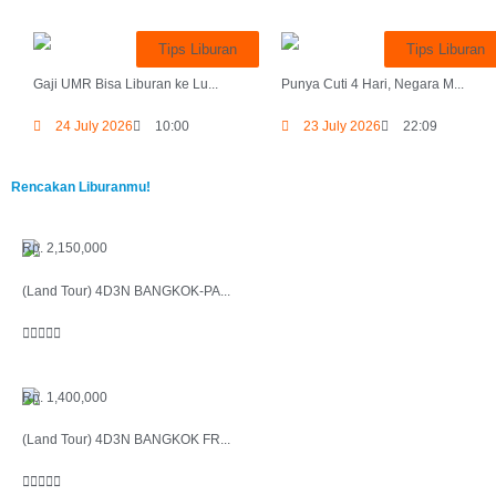
Tips Liburan
Tips Liburan
Gaji UMR Bisa Liburan ke Lu...
Punya Cuti 4 Hari, Negara M...
24 July 2026
10:00
23 July 2026
22:09
Rencakan Liburanmu!
Rp. 2,150,000
(Land Tour) 4D3N BANGKOK-PA...





Rp. 1,400,000
(Land Tour) 4D3N BANGKOK FR...




