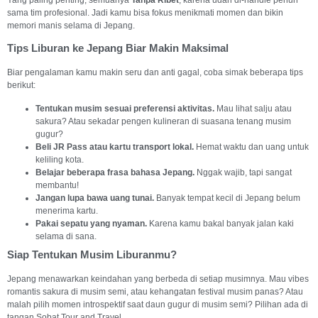
sama tim profesional. Jadi kamu bisa fokus menikmati momen dan bikin
memori manis selama di Jepang.
Tips Liburan ke Jepang Biar Makin Maksimal
Biar pengalaman kamu makin seru dan anti gagal, coba simak beberapa tips
berikut:
Tentukan musim sesuai preferensi aktivitas.
Mau lihat salju atau
sakura? Atau sekadar pengen kulineran di suasana tenang musim
gugur?
Beli JR Pass atau kartu transport lokal.
Hemat waktu dan uang untuk
keliling kota.
Belajar beberapa frasa bahasa Jepang.
Nggak wajib, tapi sangat
membantu!
Jangan lupa bawa uang tunai.
Banyak tempat kecil di Jepang belum
menerima kartu.
Pakai sepatu yang nyaman.
Karena kamu bakal banyak jalan kaki
selama di sana.
Siap Tentukan Musim Liburanmu?
Jepang menawarkan keindahan yang berbeda di setiap musimnya. Mau vibes
romantis sakura di musim semi, atau kehangatan festival musim panas? Atau
malah pilih momen introspektif saat daun gugur di musim semi? Pilihan ada di
tangan Sobat Tour and Travel.