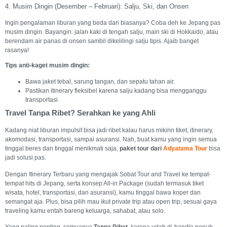
4. Musim Dingin (Desember – Februari): Salju, Ski, dan Onsen
Ingin pengalaman liburan yang beda dari biasanya? Coba deh ke Jepang pas
musim dingin. Bayangin: jalan kaki di tengah salju, main ski di Hokkaido, atau
berendam air panas di onsen sambil dikelilingi salju tipis. Ajaib banget
rasanya!
Tips anti-kaget musim dingin:
Bawa jaket tebal, sarung tangan, dan sepatu tahan air.
Pastikan itinerary fleksibel karena salju kadang bisa mengganggu
transportasi.
Travel Tanpa Ribet? Serahkan ke yang Ahli
Kadang niat liburan impulsif bisa jadi ribet kalau harus mikirin tiket, itinerary,
akomodasi, transportasi, sampai asuransi. Nah, buat kamu yang ingin semua
tinggal beres dan tinggal menikmati saja,
paket tour dari
Adyatama Tour
bisa
jadi solusi pas.
Dengan Itinerary Terbaru yang mengajak Sobat Tour and Travel ke tempat-
tempat hits di Jepang, serta konsep All-in Package (sudah termasuk tiket
wisata, hotel, transportasi, dan asuransi), kamu tinggal bawa koper dan
semangat aja. Plus, bisa pilih mau ikut private trip atau open trip, sesuai gaya
traveling kamu entah bareng keluarga, sahabat, atau solo.
Yang paling penting, semuanya
Tanpa Ribet
, karena udah di-handle penuh