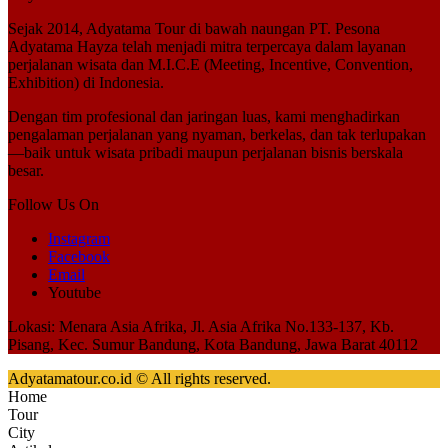
Sejak 2014,
Adyatama Tour
di bawah naungan
PT. Pesona
Adyatama Hayza
telah menjadi mitra terpercaya dalam layanan
perjalanan wisata dan
M.I.C.E (Meeting, Incentive, Convention,
Exhibition)
di Indonesia.
Dengan tim profesional dan jaringan luas, kami menghadirkan
pengalaman perjalanan yang nyaman, berkelas, dan tak terlupakan
—baik untuk wisata pribadi maupun perjalanan bisnis berskala
besar.
Follow Us On
Instagram
Facebook
Email
Youtube
Lokasi: Menara Asia Afrika, Jl. Asia Afrika No.133-137, Kb.
Pisang, Kec. Sumur Bandung, Kota Bandung, Jawa Barat 40112
Adyatamatour.co.id © All rights reserved.
Home
Tour
City