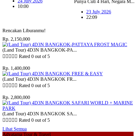
24 July 2026
Punya Cuti 4 Hari, Negara M...
10:00
23 July 2026
22:09
Rencakan Liburanmu!
Rp. 2,150,000
(Land Tour) 4D3N BANGKOK-PA...





Rated 0 out of 5
Rp. 1,400,000
(Land Tour) 4D3N BANGKOK FR...





Rated 0 out of 5
Rp. 2,800,000
(Land Tour) 4D3N BANGKOK SA...





Rated 0 out of 5
Lihat Semua
Adyatama Tour & Travel