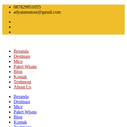
Skip
087829951055
to
adyatamatour@gmail.com
content
Beranda
Destinasi
Mice
Paket Wisata
Blog
Kontak
Testimoni
About Us
Beranda
Destinasi
Mice
Paket Wisata
Blog
Kontak