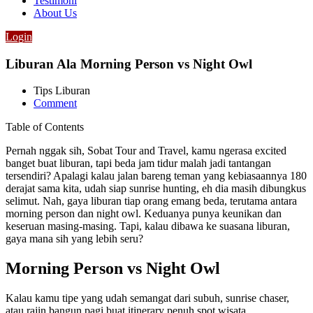
Testimoni
About Us
Login
Liburan Ala Morning Person vs Night Owl
Tips Liburan
Comment
Table of Contents
Pernah nggak sih, Sobat Tour and Travel, kamu ngerasa excited
banget buat liburan, tapi beda jam tidur malah jadi tantangan
tersendiri? Apalagi kalau jalan bareng teman yang kebiasaannya 180
derajat sama kita, udah siap sunrise hunting, eh dia masih dibungkus
selimut. Nah, gaya liburan tiap orang emang beda, terutama antara
morning person dan night owl. Keduanya punya keunikan dan
keseruan masing-masing. Tapi, kalau dibawa ke suasana liburan,
gaya mana sih yang lebih seru?
Morning Person vs Night Owl
Kalau kamu tipe yang udah semangat dari subuh, sunrise chaser,
atau rajin bangun pagi buat itinerary penuh spot wisata,