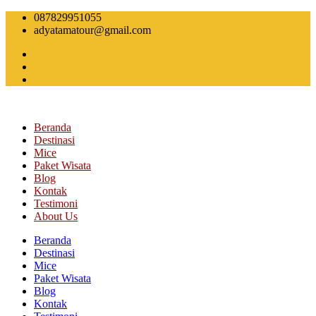
Skip
087829951055
to
adyatamatour@gmail.com
content
Beranda
Destinasi
Mice
Paket Wisata
Blog
Kontak
Testimoni
About Us
Beranda
Destinasi
Mice
Paket Wisata
Blog
Kontak