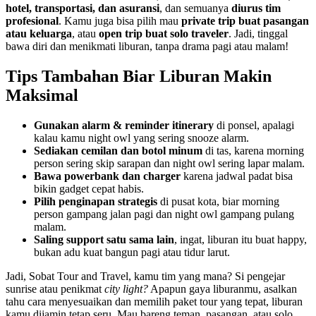
hotel, transportasi, dan asuransi
, dan semuanya
diurus tim
profesional
. Kamu juga bisa pilih mau
private trip buat pasangan
atau keluarga
, atau
open trip buat solo traveler
. Jadi, tinggal
bawa diri dan menikmati liburan, tanpa drama pagi atau malam!
Tips Tambahan Biar Liburan Makin
Maksimal
Gunakan alarm & reminder itinerary
di ponsel, apalagi
kalau kamu night owl yang sering snooze alarm.
Sediakan cemilan dan botol minum
di tas, karena morning
person sering skip sarapan dan night owl sering lapar malam.
Bawa powerbank dan charger
karena jadwal padat bisa
bikin gadget cepat habis.
Pilih penginapan strategis
di pusat kota, biar morning
person gampang jalan pagi dan night owl gampang pulang
malam.
Saling support satu sama lain
, ingat, liburan itu buat happy,
bukan adu kuat bangun pagi atau tidur larut.
Jadi, Sobat Tour and Travel, kamu tim yang mana? Si pengejar
sunrise atau penikmat
city light?
Apapun gaya liburanmu, asalkan
tahu cara menyesuaikan dan memilih paket tour yang tepat, liburan
kamu dijamin tetap seru. Mau bareng teman, pasangan, atau solo