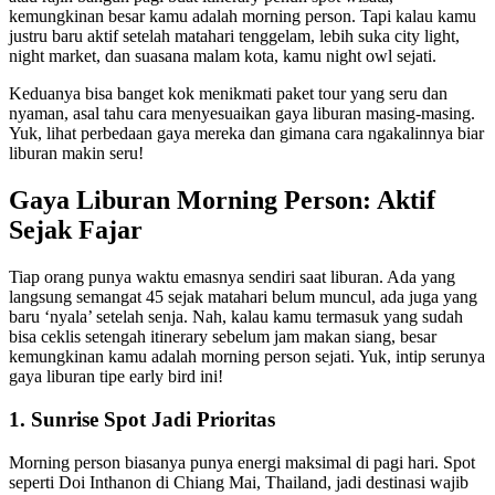
kemungkinan besar kamu adalah morning person. Tapi kalau kamu
justru baru aktif setelah matahari tenggelam, lebih suka city light,
night market, dan suasana malam kota, kamu night owl sejati.
Keduanya bisa banget kok menikmati paket tour yang seru dan
nyaman, asal tahu cara menyesuaikan gaya liburan masing-masing.
Yuk, lihat perbedaan gaya mereka dan gimana cara ngakalinnya biar
liburan makin seru!
Gaya Liburan Morning Person: Aktif
Sejak Fajar
Tiap orang punya waktu emasnya sendiri saat liburan. Ada yang
langsung semangat 45 sejak matahari belum muncul, ada juga yang
baru ‘nyala’ setelah senja. Nah, kalau kamu termasuk yang sudah
bisa ceklis setengah itinerary sebelum jam makan siang, besar
kemungkinan kamu adalah morning person sejati. Yuk, intip serunya
gaya liburan tipe early bird ini!
1. Sunrise Spot Jadi Prioritas
Morning person biasanya punya energi maksimal di pagi hari. Spot
seperti Doi Inthanon di Chiang Mai, Thailand, jadi destinasi wajib