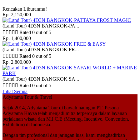
Rencakan Liburanmu!
Rp. 2,150,000
(Land Tour) 4D3N BANGKOK-PA...





Rated 0 out of 5
Rp. 1,400,000
(Land Tour) 4D3N BANGKOK FR...





Rated 0 out of 5
Rp. 2,800,000
(Land Tour) 4D3N BANGKOK SA...





Rated 0 out of 5
Lihat Semua
Adyatama Tour & Travel
Sejak 2014,
Adyatama Tour
di bawah naungan
PT. Pesona
Adyatama Hayza
telah menjadi mitra terpercaya dalam layanan
perjalanan wisata dan
M.I.C.E (Meeting, Incentive, Convention,
Exhibition)
di Indonesia.
Dengan tim profesional dan jaringan luas, kami menghadirkan