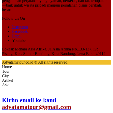
pengalaman perjalanan yang nyaman, berkelas, dan tak terlupakan
—baik untuk wisata pribadi maupun perjalanan bisnis berskala
besar.
Follow Us On
Instagram
Facebook
Email
Youtube
Lokasi: Menara Asia Afrika, Jl. Asia Afrika No.133-137, Kb.
Pisang, Kec. Sumur Bandung, Kota Bandung, Jawa Barat 40112
Adyatamatour.co.id © All rights reserved.
Home
Tour
City
Artikel
Ask
Kirim email ke kami
adyatamatour@gmail.com