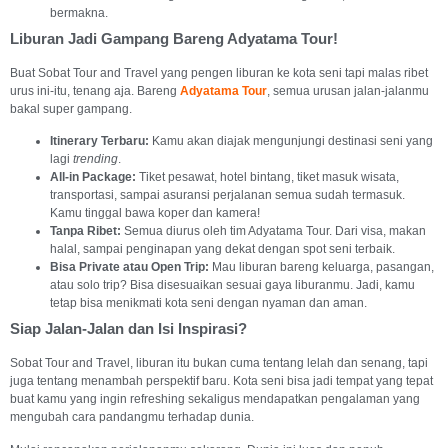
bermakna.
Liburan Jadi Gampang Bareng Adyatama Tour!
Buat Sobat Tour and Travel yang pengen liburan ke kota seni tapi malas ribet
urus ini-itu, tenang aja. Bareng
Adyatama Tour
, semua urusan jalan-jalanmu
bakal super gampang.
Itinerary Terbaru:
Kamu akan diajak mengunjungi destinasi seni yang
lagi
trending
.
All-in Package:
Tiket pesawat, hotel bintang, tiket masuk wisata,
transportasi, sampai asuransi perjalanan semua sudah termasuk.
Kamu tinggal bawa koper dan kamera!
Tanpa Ribet:
Semua diurus oleh tim Adyatama Tour. Dari visa, makan
halal, sampai penginapan yang dekat dengan spot seni terbaik.
Bisa Private atau Open Trip:
Mau liburan bareng keluarga, pasangan,
atau solo trip? Bisa disesuaikan sesuai gaya liburanmu. Jadi, kamu
tetap bisa menikmati kota seni dengan nyaman dan aman.
Siap Jalan-Jalan dan Isi Inspirasi?
Sobat Tour and Travel, liburan itu bukan cuma tentang lelah dan senang, tapi
juga tentang menambah perspektif baru. Kota seni bisa jadi tempat yang tepat
buat kamu yang ingin refreshing sekaligus mendapatkan pengalaman yang
mengubah cara pandangmu terhadap dunia.