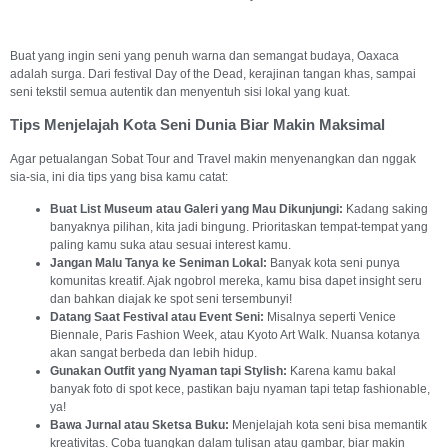
Buat yang ingin seni yang penuh warna dan semangat budaya, Oaxaca
adalah surga. Dari festival Day of the Dead, kerajinan tangan khas, sampai
seni tekstil semua autentik dan menyentuh sisi lokal yang kuat.
Tips Menjelajah Kota Seni Dunia Biar Makin Maksimal
Agar petualangan Sobat Tour and Travel makin menyenangkan dan nggak
sia-sia, ini dia tips yang bisa kamu catat:
Buat List Museum atau Galeri yang Mau Dikunjungi:
Kadang saking
banyaknya pilihan, kita jadi bingung. Prioritaskan tempat-tempat yang
paling kamu suka atau sesuai interest kamu.
Jangan Malu Tanya ke Seniman Lokal:
Banyak kota seni punya
komunitas kreatif. Ajak ngobrol mereka, kamu bisa dapet insight seru
dan bahkan diajak ke spot seni tersembunyi!
Datang Saat Festival atau Event Seni:
Misalnya seperti Venice
Biennale, Paris Fashion Week, atau Kyoto Art Walk. Nuansa kotanya
akan sangat berbeda dan lebih hidup.
Gunakan Outfit yang Nyaman tapi Stylish:
Karena kamu bakal
banyak foto di spot kece, pastikan baju nyaman tapi tetap fashionable,
ya!
Bawa Jurnal atau Sketsa Buku:
Menjelajah kota seni bisa memantik
kreativitas. Coba tuangkan dalam tulisan atau gambar, biar makin