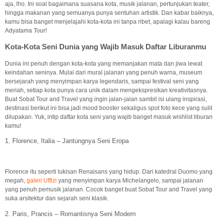
aja, lho. Ini soal bagaimana suasana kota, musik jalanan, pertunjukan teater,
hingga makanan yang semuanya punya sentuhan artistik. Dan kabar baiknya,
kamu bisa banget menjelajahi kota-kota ini tanpa ribet, apalagi kalau bareng
Adyatama Tour!
Kota-Kota Seni Dunia yang Wajib Masuk Daftar Liburanmu
Dunia ini penuh dengan kota-kota yang memanjakan mata dan jiwa lewat
keindahan seninya. Mulai dari mural jalanan yang penuh warna, museum
bersejarah yang menyimpan karya legendaris, sampai festival seni yang
meriah, setiap kota punya cara unik dalam mengekspresikan kreativitasnya.
Buat Sobat Tour and Travel yang ingin jalan-jalan sambil isi ulang inspirasi,
destinasi berikut ini bisa jadi mood booster sekaligus spot foto kece yang sulit
dilupakan. Yuk, intip daftar kota seni yang wajib banget masuk wishlist liburan
kamu!
1. Florence, Italia – Jantungnya Seni Eropa
Florence itu seperti lukisan Renaisans yang hidup. Dari katedral Duomo yang
megah,
galeri Uffizi
yang menyimpan karya Michelangelo, sampai jalanan
yang penuh pemusik jalanan. Cocok banget buat Sobat Tour and Travel yang
suka arsitektur dan sejarah seni klasik.
2. Paris, Prancis – Romantisnya Seni Modern