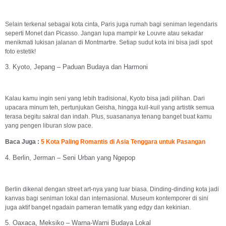
Selain terkenal sebagai kota cinta, Paris juga rumah bagi seniman legendaris
seperti Monet dan Picasso. Jangan lupa mampir ke Louvre atau sekadar
menikmati lukisan jalanan di Montmartre. Setiap sudut kota ini bisa jadi spot
foto estetik!
3. Kyoto, Jepang – Paduan Budaya dan Harmoni
Kalau kamu ingin seni yang lebih tradisional, Kyoto bisa jadi pilihan. Dari
upacara minum teh, pertunjukan Geisha, hingga kuil-kuil yang artistik semua
terasa begitu sakral dan indah. Plus, suasananya tenang banget buat kamu
yang pengen liburan slow pace.
Baca Juga :
5 Kota Paling Romantis di Asia Tenggara untu
k
Pasangan
4. Berlin, Jerman – Seni Urban yang Ngepop
Berlin dikenal dengan street art-nya yang luar biasa. Dinding-dinding kota jadi
kanvas bagi seniman lokal dan internasional. Museum kontemporer di sini
juga aktif banget ngadain pameran tematik yang edgy dan kekinian.
5. Oaxaca, Meksiko – Warna-Warni Budaya Lokal