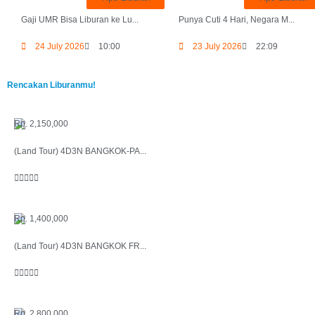
Gaji UMR Bisa Liburan ke Lu...
Punya Cuti 4 Hari, Negara M...
24 July 2026
10:00
23 July 2026
22:09
Rencakan Liburanmu!
Rp. 2,150,000
(Land Tour) 4D3N BANGKOK-PA...





Rp. 1,400,000
(Land Tour) 4D3N BANGKOK FR...





Rp. 2,800,000