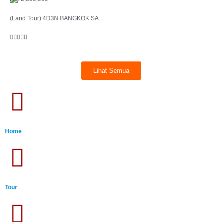
(Land Tour) 4D3N BANGKOK SA...





Lihat Semua
Home
Tour