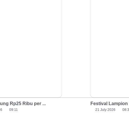
ng Rp25 Ribu per ...
Festival Lampion 
26
09:11
21 July 2026
08: