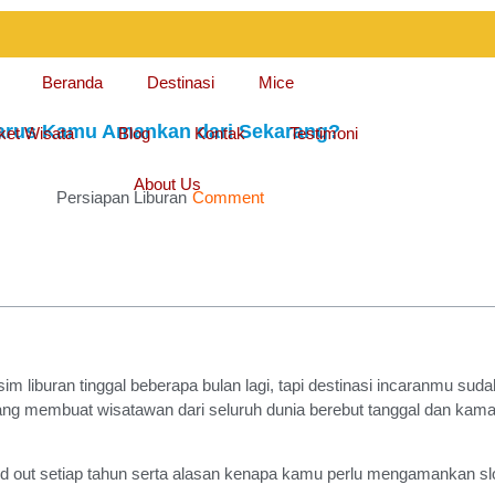
Beranda
Destinasi
Mice
 Harus Kamu Amankan dari Sekarang?
ket Wisata
Blog
Kontak
Testimoni
About Us
Persiapan Liburan
Comment
im liburan tinggal beberapa bulan lagi, tapi destinasi incaranmu su
 membuat wisatawan dari seluruh dunia berebut tanggal dan kamar. D
old out setiap tahun serta alasan kenapa kamu perlu mengamankan s