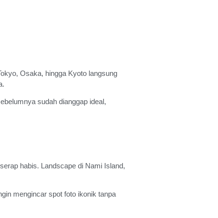
i Tokyo, Osaka, hingga Kyoto langsung
a.
sebelumnya sudah dianggap ideal,
erserap habis. Landscape di Nami Island,
in mengincar spot foto ikonik tanpa