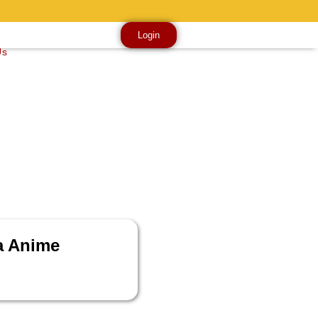
Login
Us
a Anime