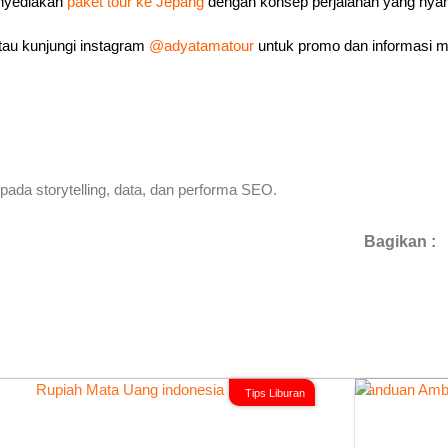
enyediakan
paket tour ke Jepang
dengan konsep perjalanan yang nyam
au kunjungi instagram
@adyatamatour
untuk promo dan informasi me
pada storytelling, data, dan performa SEO.
Bagikan :
Tips Liburan