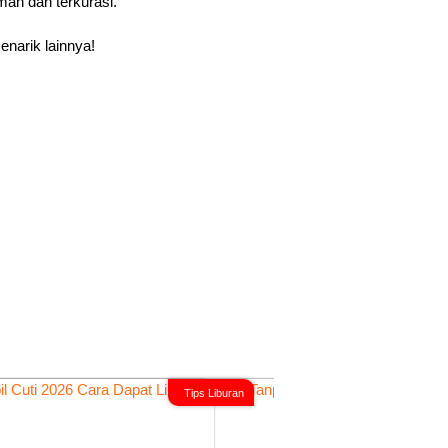
an dan terkurasi.
narik lainnya!
Tips Liburan