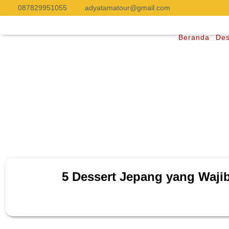
087829951055
adyatamatour@gmail.com
Beranda
Des
5 Dessert Jepang yang Waj