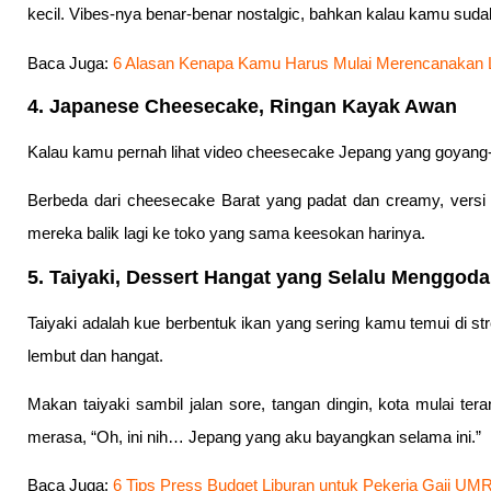
kecil. Vibes-nya benar-benar nostalgic, bahkan kalau kamu sud
Baca Juga:
6 Alasan Kenapa Kamu Harus Mulai Merencanakan L
4. Japanese Cheesecake, Ringan Kayak Awan
Kalau kamu pernah lihat video cheesecake Jepang yang goyang-go
Berbeda dari cheesecake Barat yang padat dan creamy, versi Je
mereka balik lagi ke toko yang sama keesokan harinya.
5. Taiyaki, Dessert Hangat yang Selalu Menggoda
Taiyaki adalah kue berbentuk ikan yang sering kamu temui di stre
lembut dan hangat.
Makan taiyaki sambil jalan sore, tangan dingin, kota mulai t
merasa, “Oh, ini nih… Jepang yang aku bayangkan selama ini.”
Baca Juga:
6 Tips Press Budget Liburan untuk Pekerja Gaji UM