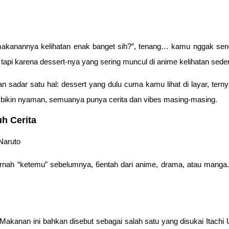
akanannya kelihatan enak banget sih?”, tenang… kamu nggak sendir
pi karena dessert-nya yang sering muncul di anime kelihatan sederh
sadar satu hal: dessert yang dulu cuma kamu lihat di layar, terny
 bikin nyaman, semuanya punya cerita dan vibes masing-masing.
h Cerita
pernah “ketemu” sebelumnya, 6entah dari anime, drama, atau manga.
 Makanan ini bahkan disebut sebagai salah satu yang disukai Itachi