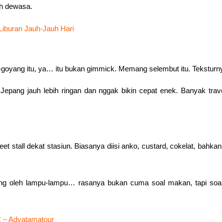
ah dewasa.
iburan Jauh-Jauh Hari
yang itu, ya… itu bukan gimmick. Memang selembut itu. Teksturnya 
pang jauh lebih ringan dan nggak bikin cepat enek. Banyak travele
et stall dekat stasiun. Biasanya diisi anko, custard, cokelat, bahka
erang oleh lampu-lampu… rasanya bukan cuma soal makan, tapi soal
R – Adyatamatour