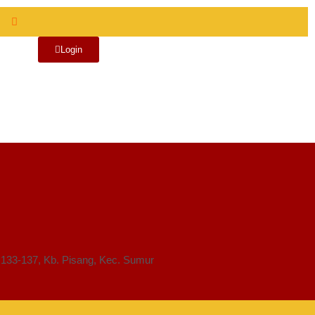
Login
No.133-137, Kb. Pisang, Kec. Sumur