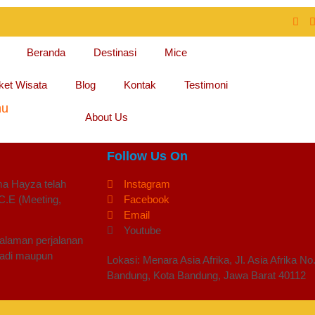
Beranda
Destinasi
Mice
ket Wisata
Blog
Kontak
Testimoni
hu
About Us
Follow Us On
ma Hayza
telah
Instagram
C.E (Meeting,
Facebook
Email
Youtube
galaman perjalanan
badi maupun
Lokasi: Menara Asia Afrika, Jl. Asia Afrika 
Bandung, Kota Bandung, Jawa Barat 40112