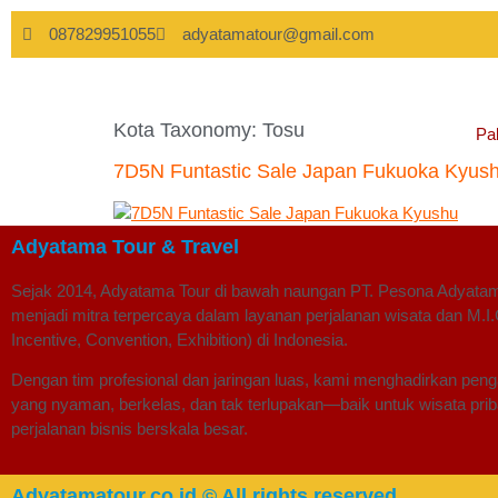
087829951055
adyatamatour@gmail.com
Kota Taxonomy:
Tosu
Pa
7D5N Funtastic Sale Japan Fukuoka Kyus
Adyatama Tour & Travel
Sejak 2014,
Adyatama Tour
di bawah naungan
PT. Pesona Adyata
menjadi mitra terpercaya dalam layanan perjalanan wisata dan
M.I.
Incentive, Convention, Exhibition)
di Indonesia.
Dengan tim profesional dan jaringan luas, kami menghadirkan pen
yang nyaman, berkelas, dan tak terlupakan—baik untuk wisata pri
perjalanan bisnis berskala besar.
Adyatamatour.co.id © All rights reserved.