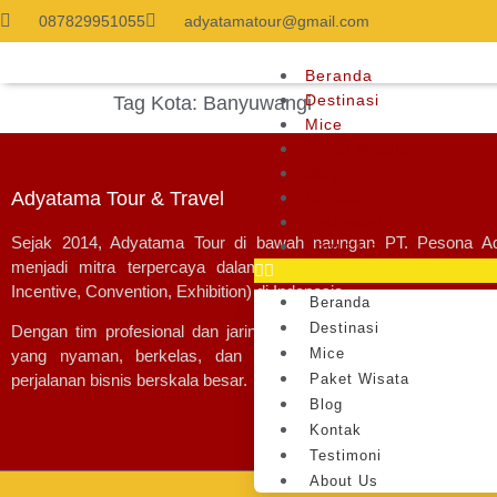
087829951055
adyatamatour@gmail.com
Beranda
Destinasi
Tag Kota:
Banyuwangi
Mice
Paket Wisata
Blog
Adyatama Tour & Travel
Kontak
Testimoni
Sejak 2014,
Adyatama Tour
di bawah naungan
PT. Pesona A
About Us
menjadi mitra terpercaya dalam layanan perjalanan wisata 
Incentive, Convention, Exhibition)
di Indonesia.
Beranda
Destinasi
Dengan tim profesional dan jaringan luas, kami menghadirkan 
Mice
yang nyaman, berkelas, dan tak terlupakan—baik untuk wi
Paket Wisata
perjalanan bisnis berskala besar.
Blog
Kontak
Testimoni
About Us