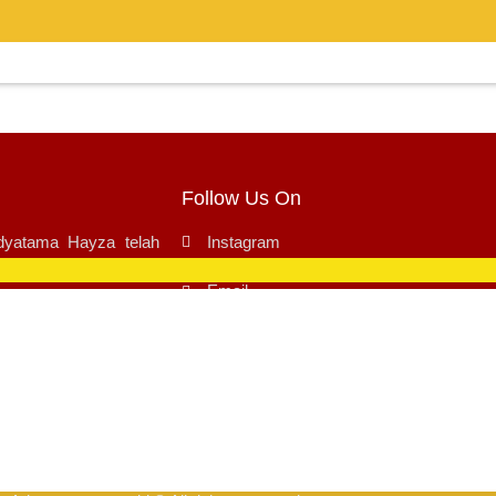
Follow Us On
dyatama Hayza
telah
Instagram
dan
M.I.C.E (Meeting,
Facebook
Email
Youtube
pengalaman perjalanan
sata pribadi maupun
Lokasi: Menara Asia Afrika, Jl. Asia Afrika
Bandung, Kota Bandung, Jawa Barat 40112