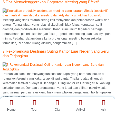
5 Tips Menyelenggarakan Corporate Meeting yang Efektif
Meeting yang tidak terarah sering kali menyebabkan pemborosan waktu dan
energi. Tanpa tujuan yang jelas, diskusi jadi tidak fokus, keputusan sulit
diambil, dan produktivitas menurun. Kondisi ini umum terjadi di berbagai
perusahaan, peserta kehilangan fokus, agenda melenceng, dan hasilnya pun
minim. Padahal, dalam dunia kerja profesional, meeting bukan sekadar
formalitas, ini adalah ruang diskusi, pengambilan […]
7 Rekomendasi Destinasi Outing Kantor Luar Negeri yang Seru
dan Terjangkau
Pernahkah kamu membayangkan suasana rapat yang berbeda, bukan di
ruang konferensi yang kaku, tetapi di tepi pantai Thailand atau di tengah
keramaian festival budaya di Jepang? Outing kantor ke luar negeri bukan lagi
sekadar impian. Dengan perencanaan yang tepat dan pilihan paket wisata
yang sesuai, perusahaan kamu bisa menciptakan pengalaman tak terlupakan
bagi seluruh tim. […]
Home
Tour
City
Artikel
Ask