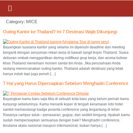
Category:
MICE
Outing Kantor ke Thailand? Ini 7 Destinasi Wajib Dikunjungi
Bayangkan suasana kantor yang selama ini dipenuhi deadline dan meeting
berganti dengan senyuman rekan kerja di bawah langit tropis Thailand. Suara
deburan ombak menggantikan dering notifikasi grup kerja, dan aroma kuliner
khas Thailand menemani momen santai tim Anda. Jika perusahaan Anda
sedang merencanakan outing kantor, Thailand adalah destinasi yang tidak
hanya indah tapi juga penuh […]
7 Hal yang Harus Dipersiapkan Sebelum Menghadiri Conference
Bayangkan kamu baru saja tiba di sebuah kota baru yang belum pernah kamu
kunjungi sebelumnya. Kamu menarik koper di tengah keramaian lobi hotel
sambil memandangi badge peserta conference yang tergantung di leher.
Rasanya campur aduk—penasaran, gugup, dan sedikit bingung. Apakah kamu
sudah mempersiapkan semuanya dengan baik? Menghadiri conference,
terutama skala nasional maupun internasional, bukan hanya […]