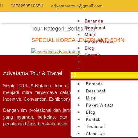
087829951055
adyatamatour@gmail.com
Beranda
Destinasi
Tour Kategori:
Series Tour
Mice
SPECIAL KOREA+EVERLAND 6D4N
Paket Wisata
Blog
Kontak
Testimoni
About Us
Adyatama Tour & Travel
Beranda
Sejak 2014,
Adyatama Tour
di bawah naungan
PT. Pesona A
Destinasi
menjadi mitra terpercaya dalam layanan perjalanan wisata 
Mice
Incentive, Convention, Exhibition)
di Indonesia.
Paket Wisata
Dengan tim profesional dan jaringan luas, kami menghadirkan 
Blog
yang nyaman, berkelas, dan tak terlupakan—baik untuk wi
Kontak
perjalanan bisnis berskala besar.
Testimoni
About Us