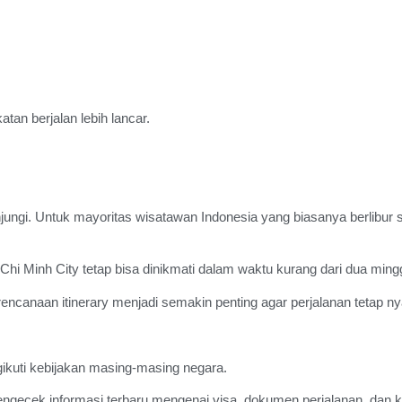
an berjalan lebih lancar.
njungi. Untuk mayoritas wisatawan Indonesia yang biasanya berlibur se
Chi Minh City tetap bisa dinikmati dalam waktu kurang dari dua ming
encanaan itinerary menjadi semakin penting agar perjalanan tetap ny
ikuti kebijakan masing-masing negara.
gecek informasi terbaru mengenai visa, dokumen perjalanan, dan ket