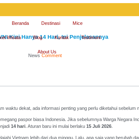
Beranda
Destinasi
Mice
NI Kini Hanya 14 Hari, Ini Penjelasannya
ket Wisata
Blog
Kontak
Testimoni
About Us
News
Comment
m waktu dekat, ada informasi penting yang perlu diketahui sebelum
megang paspor biasa Indonesia. Jika sebelumnya Warga Negara Indo
enjadi
14 hari
. Aturan baru ini mulai berlaku
15 Juli 2026
.
ajahi Vietnam lebih dari dua minggu. Lalu, apa saja yang berubah da