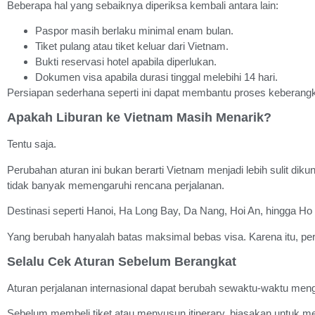
Beberapa hal yang sebaiknya diperiksa kembali antara lain:
Paspor masih berlaku minimal enam bulan.
Tiket pulang atau tiket keluar dari Vietnam.
Bukti reservasi hotel apabila diperlukan.
Dokumen visa apabila durasi tinggal melebihi 14 hari.
Persiapan sederhana seperti ini dapat membantu proses keberangkat
Apakah Liburan ke Vietnam Masih Menarik?
Tentu saja.
Perubahan aturan ini bukan berarti Vietnam menjadi lebih sulit diku
tidak banyak memengaruhi rencana perjalanan.
Destinasi seperti Hanoi, Ha Long Bay, Da Nang, Hoi An, hingga Ho 
Yang berubah hanyalah batas maksimal bebas visa. Karena itu, per
Selalu Cek Aturan Sebelum Berangkat
Aturan perjalanan internasional dapat berubah sewaktu-waktu meng
Sebelum membeli tiket atau menyusun itinerary, biasakan untuk men