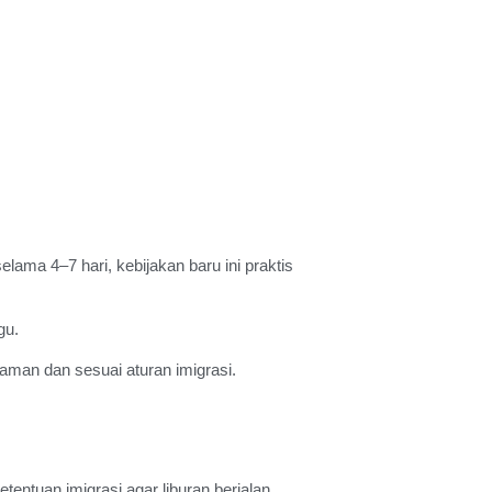
lama 4–7 hari, kebijakan baru ini praktis
gu.
aman dan sesuai aturan imigrasi.
entuan imigrasi agar liburan berjalan