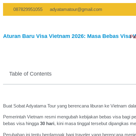
087829951055
adyatamatour@gmail.com
Aturan Baru Visa Vietnam 2026: Masa Bebas Visa W
Pa
Table of Contents
Buat Sobat Adyatama Tour yang berencana liburan ke Vietnam dala
Pemerintah Vietnam resmi mengubah kebijakan bebas visa bagi pe
bebas visa hingga
30 hari
, kini masa tinggal tersebut dipangkas m
Perubahan ini tentu berdampak bagi traveler yang berencana menjel