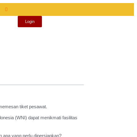
Login
 memesan tiket pesawat.
nesia (WNI) dapat menikmati fasilitas
n apa yang perlu dipersiapkan?