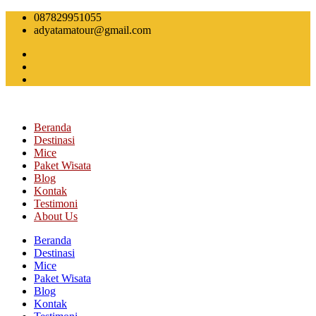
Skip
087829951055
to
adyatamatour@gmail.com
content
Beranda
Destinasi
Mice
Paket Wisata
Blog
Kontak
Testimoni
About Us
Beranda
Destinasi
Mice
Paket Wisata
Blog
Kontak