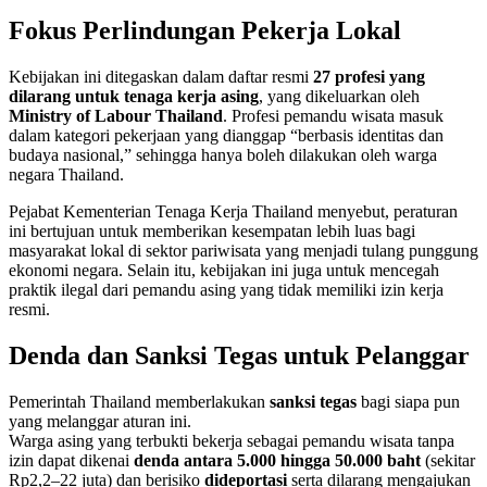
Fokus Perlindungan Pekerja Lokal
Kebijakan ini ditegaskan dalam daftar resmi
27 profesi yang
dilarang untuk tenaga kerja asing
, yang dikeluarkan oleh
Ministry of Labour Thailand
. Profesi pemandu wisata masuk
dalam kategori pekerjaan yang dianggap “berbasis identitas dan
budaya nasional,” sehingga hanya boleh dilakukan oleh warga
negara Thailand.
Pejabat Kementerian Tenaga Kerja Thailand menyebut, peraturan
ini bertujuan untuk memberikan kesempatan lebih luas bagi
masyarakat lokal di sektor pariwisata yang menjadi tulang punggung
ekonomi negara. Selain itu, kebijakan ini juga untuk mencegah
praktik ilegal dari pemandu asing yang tidak memiliki izin kerja
resmi.
Denda dan Sanksi Tegas untuk Pelanggar
Pemerintah Thailand memberlakukan
sanksi tegas
bagi siapa pun
yang melanggar aturan ini.
Warga asing yang terbukti bekerja sebagai pemandu wisata tanpa
izin dapat dikenai
denda antara 5.000 hingga 50.000 baht
(sekitar
Rp2,2–22 juta) dan berisiko
dideportasi
serta dilarang mengajukan