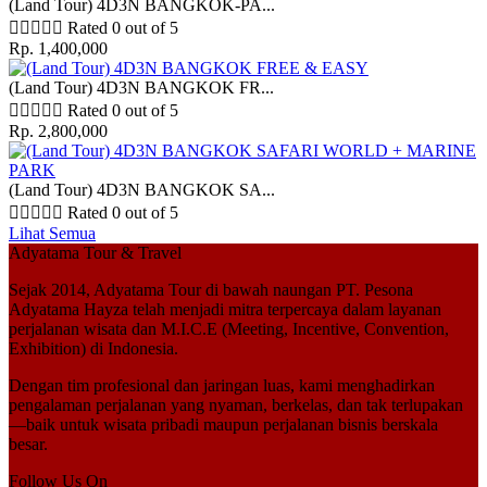
(Land Tour) 4D3N BANGKOK-PA...





Rated 0 out of 5
Rp. 1,400,000
(Land Tour) 4D3N BANGKOK FR...





Rated 0 out of 5
Rp. 2,800,000
(Land Tour) 4D3N BANGKOK SA...





Rated 0 out of 5
Lihat Semua
Adyatama Tour & Travel
Sejak 2014,
Adyatama Tour
di bawah naungan
PT. Pesona
Adyatama Hayza
telah menjadi mitra terpercaya dalam layanan
perjalanan wisata dan
M.I.C.E (Meeting, Incentive, Convention,
Exhibition)
di Indonesia.
Dengan tim profesional dan jaringan luas, kami menghadirkan
pengalaman perjalanan yang nyaman, berkelas, dan tak terlupakan
—baik untuk wisata pribadi maupun perjalanan bisnis berskala
besar.
Follow Us On