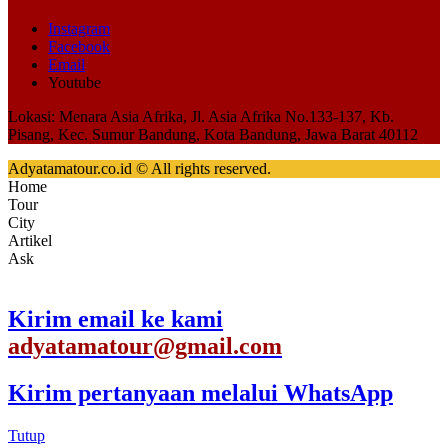
Instagram
Facebook
Email
Youtube
Lokasi: Menara Asia Afrika, Jl. Asia Afrika No.133-137, Kb.
Pisang, Kec. Sumur Bandung, Kota Bandung, Jawa Barat 40112
Adyatamatour.co.id © All rights reserved.
Home
Tour
City
Artikel
Ask
Kirim email ke kami
adyatamatour@gmail.com
Kirim pertanyaan melalui WhatsApp
Tutup