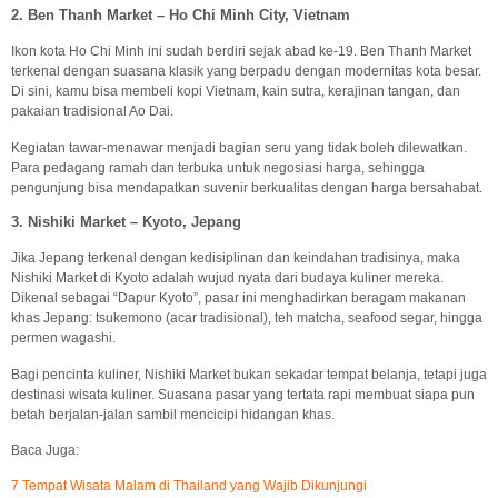
2. Ben Thanh Market – Ho Chi Minh City, Vietnam
Ikon kota Ho Chi Minh ini sudah berdiri sejak abad ke-19. Ben Thanh Market
terkenal dengan suasana klasik yang berpadu dengan modernitas kota besar.
Di sini, kamu bisa membeli kopi Vietnam, kain sutra, kerajinan tangan, dan
pakaian tradisional Ao Dai.
Kegiatan tawar-menawar menjadi bagian seru yang tidak boleh dilewatkan.
Para pedagang ramah dan terbuka untuk negosiasi harga, sehingga
pengunjung bisa mendapatkan suvenir berkualitas dengan harga bersahabat.
3. Nishiki Market – Kyoto, Jepang
Jika Jepang terkenal dengan kedisiplinan dan keindahan tradisinya, maka
Nishiki Market di Kyoto adalah wujud nyata dari budaya kuliner mereka.
Dikenal sebagai “Dapur Kyoto”, pasar ini menghadirkan beragam makanan
khas Jepang: tsukemono (acar tradisional), teh matcha, seafood segar, hingga
permen wagashi.
Bagi pencinta kuliner, Nishiki Market bukan sekadar tempat belanja, tetapi juga
destinasi wisata kuliner. Suasana pasar yang tertata rapi membuat siapa pun
betah berjalan-jalan sambil mencicipi hidangan khas.
Baca Juga:
7 Tempat Wisata Malam di Thailand yang Wajib Dikunjungi