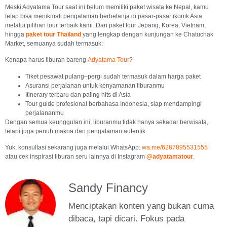
Meski Adyatama Tour saat ini belum memiliki paket wisata ke Nepal, kamu
tetap bisa menikmati pengalaman berbelanja di pasar-pasar ikonik Asia
melalui pilihan tour terbaik kami. Dari paket tour Jepang, Korea, Vietnam,
hingga
paket tour Thailand
yang lengkap dengan kunjungan ke Chatuchak
Market, semuanya sudah termasuk:
Kenapa harus liburan bareng
Adyatama Tour
?
Tiket pesawat pulang–pergi sudah termasuk dalam harga paket
Asuransi perjalanan untuk kenyamanan liburanmu
Itinerary terbaru dan paling hits di Asia
Tour guide profesional berbahasa Indonesia, siap mendampingi
perjalananmu
Dengan semua keunggulan ini, liburanmu tidak hanya sekadar berwisata,
tetapi juga penuh makna dan pengalaman autentik.
Yuk, konsultasi sekarang juga melalui WhatsApp:
wa.me/6287895531555
atau cek inspirasi liburan seru lainnya di Instagram
@adyatamatour
.
Sandy Financy
Menciptakan konten yang bukan cuma
dibaca, tapi dicari. Fokus pada