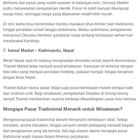
Berbeda dari pasar yang sudah populer di kalangan turis, Orussey Market
justru menawarkan pengalaman otentik. Pasar ini lebih banyak dikunjungi
warga lokal, sehingga harga yang ditawarkan relatif lebih murah.
Di sini, kamu bisa menemukan bumbu masakan khas Khmer, kain tradisional,
hingga peralatan rumah tangga sederhana. Walau sederhana, pengalaman
menyusuri Orussey memberi gambaran nyata tentang kehidupan sehari-hari
masyarakat Kamboja.
7. hamel Market – Kathmandu, Nepal
Meski Nepal saat ini sedang menghadapi dinamika sosial seperti demonstrasi,
Thamel Market tetap menjadi pusat wisatawan. Kawasan ini terkenal dengan
toko-toko yang menjual peralatan trekking, pakaian hangat, hingga kerajinan
tangan khas Nepal.
Thamel bukan hanya pasar, tetapi juga pusat kehidupan malam dengan kafe
dan restoran unik. Bagi wisatawan, pengalaman berjalan di lorong-lorong
sempit Thamel memberikan nuansa berbeda dibandingkan pasar Asia lainnya.
Mengapa Pasar Tradisional Menarik untuk Wisatawan?
Mengunjungi pasar tradisional berarti menyelami kehidupan lokal. Setiap
transaksi, aroma masakan, hingga senyum ramah pedagang menjadi bagian
dari pengalaman yang tak ternilai. Ada tiga alasan utama mengapa pasar
tradisional wajib masuk dalam itinerary perjalanan: