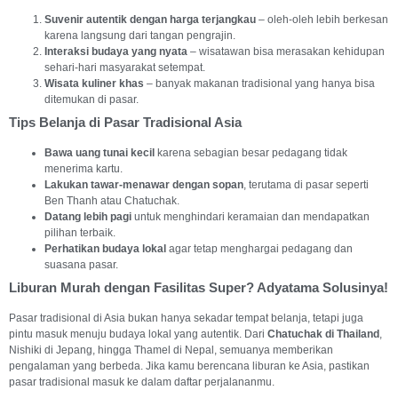
Suvenir autentik dengan harga terjangkau
– oleh-oleh lebih berkesan
karena langsung dari tangan pengrajin.
Interaksi budaya yang nyata
– wisatawan bisa merasakan kehidupan
sehari-hari masyarakat setempat.
Wisata kuliner khas
– banyak makanan tradisional yang hanya bisa
ditemukan di pasar.
Tips Belanja di Pasar Tradisional Asia
Bawa uang tunai kecil
karena sebagian besar pedagang tidak
menerima kartu.
Lakukan tawar-menawar dengan sopan
, terutama di pasar seperti
Ben Thanh atau Chatuchak.
Datang lebih pagi
untuk menghindari keramaian dan mendapatkan
pilihan terbaik.
Perhatikan budaya lokal
agar tetap menghargai pedagang dan
suasana pasar.
Liburan Murah dengan Fasilitas Super? Adyatama Solusinya!
Pasar tradisional di Asia bukan hanya sekadar tempat belanja, tetapi juga
pintu masuk menuju budaya lokal yang autentik. Dari
Chatuchak di Thailand
,
Nishiki di Jepang, hingga Thamel di Nepal, semuanya memberikan
pengalaman yang berbeda. Jika kamu berencana liburan ke Asia, pastikan
pasar tradisional masuk ke dalam daftar perjalananmu.