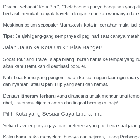
Disebut sebagai “Kota Biru”, Chefchaouen punya bangunan yang dica
berhasil memikat banyak traveler dengan keunikan warnanya dan
Meskipun belum sepopuler Marrakesh, kota ini perlahan mulai jadi d
Tips:
Jelajahi gang-gang sempitnya di pagi hari saat cahaya mataha
Jalan-Jalan ke Kota Unik? Bisa Banget!
Sobat Tour and Travel, siapa bilang liburan harus ke tempat yang i
akan kamu temukan di destinasi populer.
Nah, buat kamu yang pengen liburan ke luar negeri tapi ingin rasa y
dan nyaman, atau
Open Trip
yang seru dan hemat.
Dengan
itinerary terbaru
yang dirancang untuk mengunjungi tempa
ribet, liburanmu dijamin aman dan tinggal berangkat saja!
Pilih Kota yang Sesuai Gaya Liburanmu
Setiap traveler punya gaya dan preferensi yang berbeda saat jalan
Kalau kamu suka menyelami budaya dan sejarah, Luang Prabang dan 