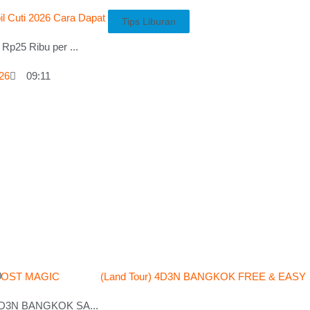
Tips Liburan
Rp25 Ribu per ...
026
09:11
Festival Lampion Yi Pen
21 July 2026
08:
0
 4D3N BANGKOK SA...