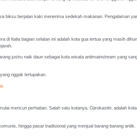
 para biksu berjalan kaki menerima sedekah makanan. Pengalaman y
ra di Italia bagian selatan ini adalah kota gua tertua yang masih di
jarah.
karang justru naik daun sebagai kota wisata antimainstream yang sang
 yang nggak terlupakan.
ia
ulai mencuri perhatian. Salah satu kotanya, Gjirokastër, adalah kot
omunis, hingga pasar tradisional yang menjual barang-barang antik. B