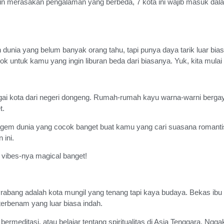
gin merasakan pengalaman yang berbeda, 7 kota ini wajib masuk dala
n dunia yang belum banyak orang tahu, tapi punya daya tarik luar bia
ntuk kamu yang ingin liburan beda dari biasanya. Yuk, kita mulai
agai kota dari negeri dongeng. Rumah-rumah kayu warna-warni bergay
t.
 gem dunia yang cocok banget buat kamu yang cari suasana romantis 
 ini.
 vibes-nya magical banget!
abang adalah kota mungil yang tenang tapi kaya budaya. Bekas ibu k
erbenam yang luar biasa indah.
 bermeditasi, atau belajar tentang spiritualitas di Asia Tenggara. N