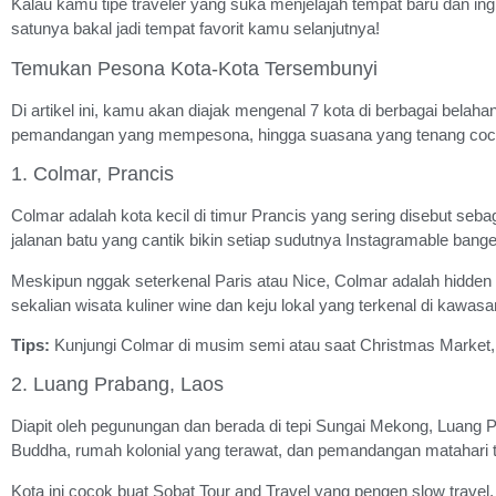
Kalau kamu tipe traveler yang suka menjelajah tempat baru dan in
satunya bakal jadi tempat favorit kamu selanjutnya!
Temukan Pesona Kota-Kota Tersembunyi
Di artikel ini, kamu akan diajak mengenal 7 kota di berbagai belaha
pemandangan yang mempesona, hingga suasana yang tenang cocok u
1. Colmar, Prancis
Colmar adalah kota kecil di timur Prancis yang sering disebut seb
jalanan batu yang cantik bikin setiap sudutnya Instagramable bange
Meskipun nggak seterkenal Paris atau Nice, Colmar adalah hidden
sekalian wisata kuliner wine dan keju lokal yang terkenal di kawasan
Tips:
Kunjungi Colmar di musim semi atau saat Christmas Market,
2. Luang Prabang, Laos
Diapit oleh pegunungan dan berada di tepi Sungai Mekong, Luang Pr
Buddha, rumah kolonial yang terawat, dan pemandangan matahari t
Kota ini cocok buat Sobat Tour and Travel yang pengen slow travel,