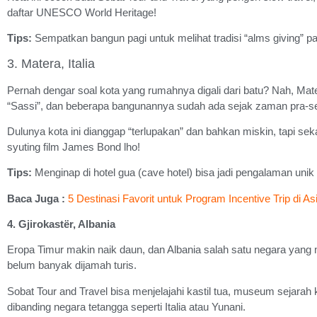
daftar UNESCO World Heritage!
Tips:
Sempatkan bangun pagi untuk melihat tradisi “alms giving”
3. Matera, Italia
Pernah dengar soal kota yang rumahnya digali dari batu? Nah, Mate
“Sassi”, dan beberapa bangunannya sudah ada sejak zaman pra-se
Dulunya kota ini dianggap “terlupakan” dan bahkan miskin, tapi se
syuting film James Bond lho!
Tips:
Menginap di hotel gua (cave hotel) bisa jadi pengalaman unik
Baca Juga :
5 Destinasi Favorit untuk Program Incentive Trip di As
4. Gjirokastër, Albania
Eropa Timur makin naik daun, dan Albania salah satu negara yang m
belum banyak dijamah turis.
Sobat Tour and Travel bisa menjelajahi kastil tua, museum sejarah k
dibanding negara tetangga seperti Italia atau Yunani.