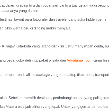
t dalam gradasi biru dari pucat sampai biru tua. Letaknya di pegunun
 suasananya yang damai.
estinasi favorit para fotografer dan traveler yang suka hidden gems.
ri bikin warna biru di dinding makin menyala.
tu-itu saja? Kota-kota yang jarang dilirik ini justru menyimpan cerit
ang beda, coba deh intip paket wisata dari
Adyatama Tour
. Kamu bisa
t-tempat trendi,
all-in package
yang mencakup tiket, hotel, transport
-jalan. Sebelum memilih destinasi, pertimbangkan apa yang paling ka
Matera bisa jadi pilihan yang tepat. Untuk yang gemar berfoto deng