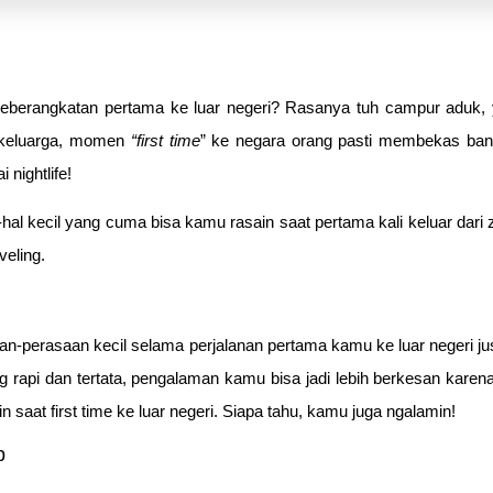
 keberangkatan pertama ke luar negeri? Rasanya tuh campur aduk,
u keluarga, momen
“first time
” ke negara orang pasti membekas bang
 nightlife!
hal-hal kecil yang cuma bisa kamu rasain saat pertama kali keluar da
veling.
aan-perasaan kecil selama perjalanan pertama kamu ke luar negeri ju
 rapi dan tertata, pengalaman kamu bisa jadi lebih berkesan karena 
in saat first time ke luar negeri. Siapa tahu, kamu juga ngalamin!
p