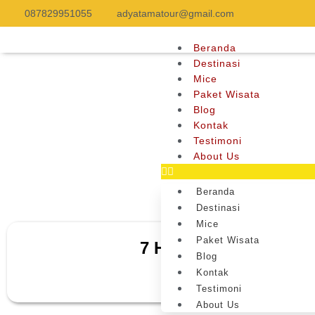
087829951055
adyatamatour@gmail.com
Beranda
Destinasi
Mice
Paket Wisata
Blog
Kontak
Testimoni
About Us
Beranda
Destinasi
Mice
Paket Wisata
7 Hal yang Cuma Kamu
Blog
Kontak
Testimoni
About Us