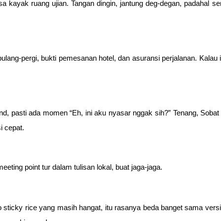
erasa kayak ruang ujian. Tangan dingin, jantung deg-degan, padaha
lang-pergi, bukti pemesanan hotel, dan asuransi perjalanan. Kalau 
d, pasti ada momen “Eh, ini aku nyasar nggak sih?” Tenang, Sobat T
i cepat.
eeting point tur dalam tulisan lokal, buat jaga-jaga.
ticky rice yang masih hangat, itu rasanya beda banget sama versi r