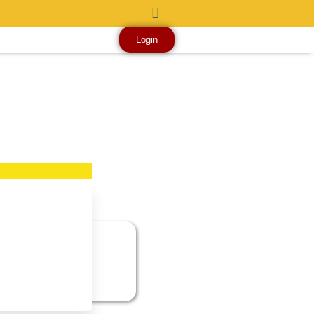
Login
i