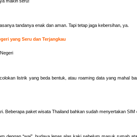
ya makin seru!
iasanya tandanya enak dan aman. Tapi tetap jaga kebersihan, ya.
geri yang Seru dan Terjangkau
k colokan listrik yang beda bentuk, atau roaming data yang mahal 
 hari. Beberapa paket wisata Thailand bahkan sudah menyertakan SIM
m dengan “wai”, budaya lepas alas kaki sebelum masuk rumah atau