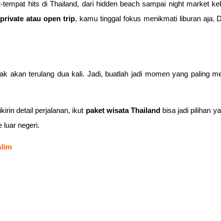
empat hits di Thailand, dari hidden beach sampai night market k
h
private atau open trip
, kamu tinggal fokus menikmati liburan aja. 
ak akan terulang dua kali. Jadi, buatlah jadi momen yang paling
rin detail perjalanan, ikut
paket wisata Thailand
bisa jadi pilihan y
luar negeri.
slim