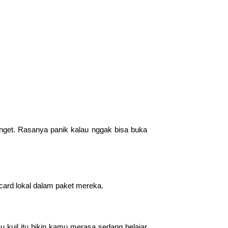
banget. Rasanya panik kalau nggak bisa buka
 card lokal dalam paket mereka.
 kuil itu bikin kamu merasa sedang belajar