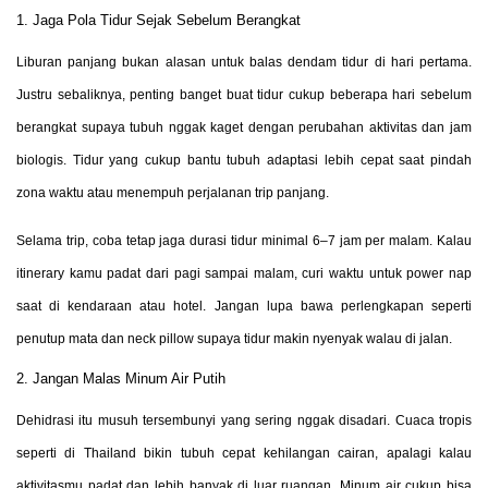
1. Jaga Pola Tidur Sejak Sebelum Berangkat
Liburan panjang bukan alasan untuk balas dendam tidur di hari pertama.
Justru sebaliknya, penting banget buat tidur cukup beberapa hari sebelum
berangkat supaya tubuh nggak kaget dengan perubahan aktivitas dan jam
biologis. Tidur yang cukup bantu tubuh adaptasi lebih cepat saat pindah
zona waktu atau menempuh perjalanan trip panjang.
Selama trip, coba tetap jaga durasi tidur minimal 6–7 jam per malam. Kalau
itinerary kamu padat dari pagi sampai malam, curi waktu untuk power nap
saat di kendaraan atau hotel. Jangan lupa bawa perlengkapan seperti
penutup mata dan neck pillow supaya tidur makin nyenyak walau di jalan.
2. Jangan Malas Minum Air Putih
Dehidrasi itu musuh tersembunyi yang sering nggak disadari. Cuaca tropis
seperti di Thailand bikin tubuh cepat kehilangan cairan, apalagi kalau
aktivitasmu padat dan lebih banyak di luar ruangan. Minum air cukup bisa