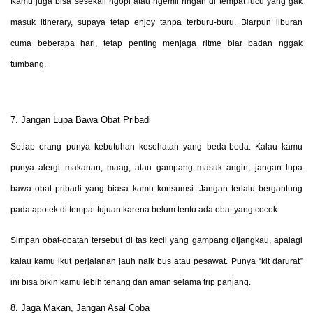
Kamu juga bisa sesekali ngopi atau ngemil ringan di tempat lucu yang gak
masuk itinerary, supaya tetap enjoy tanpa terburu-buru. Biarpun liburan
cuma beberapa hari, tetap penting menjaga ritme biar badan nggak
tumbang.
7. Jangan Lupa Bawa Obat Pribadi
Setiap orang punya kebutuhan kesehatan yang beda-beda. Kalau kamu
punya alergi makanan, maag, atau gampang masuk angin, jangan lupa
bawa obat pribadi yang biasa kamu konsumsi. Jangan terlalu bergantung
pada apotek di tempat tujuan karena belum tentu ada obat yang cocok.
Simpan obat-obatan tersebut di tas kecil yang gampang dijangkau, apalagi
kalau kamu ikut perjalanan jauh naik bus atau pesawat. Punya “kit darurat”
ini bisa bikin kamu lebih tenang dan aman selama trip panjang.
8. Jaga Makan, Jangan Asal Coba